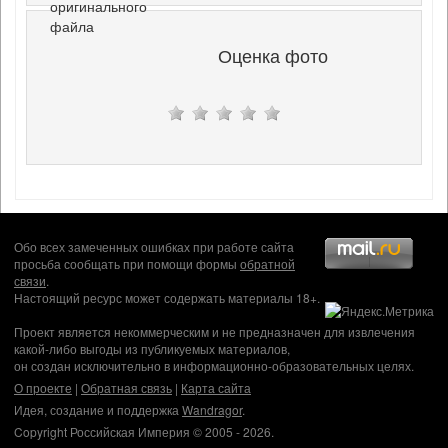
оригинального
файла
Оценка фото
Обо всех замеченных ошибках при работе сайта
просьба сообщать при помощи формы
обратной
связи
.
Настоящий ресурс может содержать материалы 18+.
Проект является некоммерческим и не предназначен для извлечения
какой-либо выгоды из публикуемых материалов,
он создан исключительно в информационно-образовательных целях.
О проекте
|
Обратная связь
|
Карта сайта
Идея, создание и поддержка
Wandragor
.
Copyright Российская Империя © 2005 - 2026.