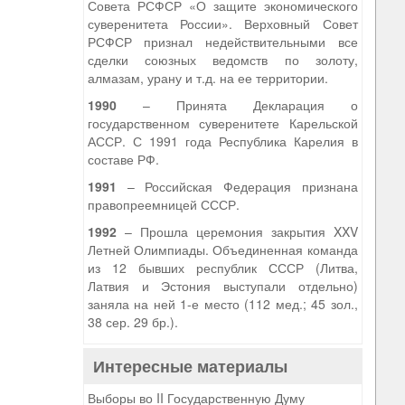
Совета РСФСР «О защите экономического
суверенитета России». Верховный Совет
РСФСР признал недействительными все
сделки союзных ведомств по золоту,
алмазам, урану и т.д. на ее территории.
1990
– Принята Декларация о
государственном суверенитете Карельской
АССР. С 1991 года Республика Карелия в
составе РФ.
1991
– Российская Федерация признана
правопреемницей СССР.
1992
– Прошла церемония закрытия XXV
Летней Олимпиады. Объединенная команда
из 12 бывших республик СССР (Литва,
Латвия и Эстония выступали отдельно)
заняла на ней 1-е место (112 мед.; 45 зол.,
38 сер. 29 бр.).
Интересные материалы
Выборы во II Государственную Думу