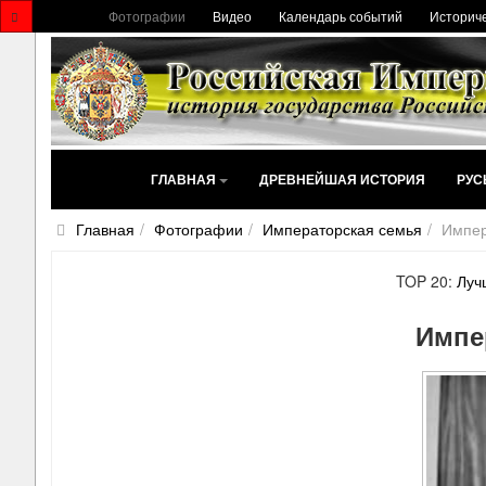
Фотографии
Видео
Календарь событий
Историче
ГЛАВНАЯ
ДРЕВНЕЙШАЯ ИСТОРИЯ
РУС
Главная
Фотографии
Императорская семья
Импер
TOP 20:
Луч
Импе