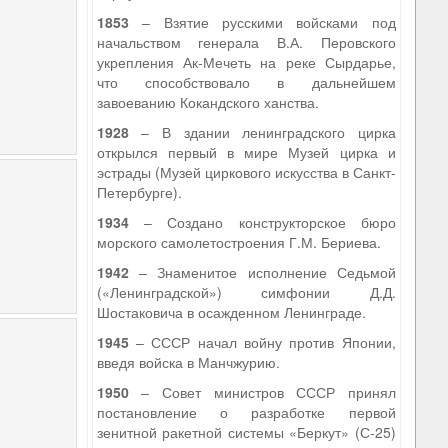
1853
– Взятие русскими войсками под
начальством генерала В.А. Перовского
укрепления Ак-Мечеть на реке Сырдарье,
что способствовало в дальнейшем
завоеванию Кокандского ханства.
1928
– В здании ленинградского цирка
открылся первый в мире Музей цирка и
эстрады (Музей циркового искусства в Санкт-
Петербурге).
1934
– Создано конструкторское бюро
морского самолетостроения Г.М. Бериева.
1942
– Знаменитое исполнение Седьмой
(«Ленинградской») симфонии Д.Д.
Шостаковича в осажденном Ленинграде.
1945
– СССР начал войну против Японии,
введя войска в Манчжурию.
1950
– Совет министров СССР принял
постановление о разработке первой
зенитной ракетной системы «Беркут» (С-25)