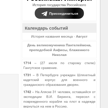
История государства Российского
Присоединиться
Календарь событий
История названия месяца -
Август
День великомученика Пантелеймона,
преподобной Анфисы, блаженного
Николая
1714
– (27 июля по старому стилю)
Гангутское сражение.
9
1731
– В Петербурге учрежден Шляхетный
кадетский корпус для военного и
гражданского образования дворян.
1742
– На Аляске 31 человек, оставшийся от
экспедиции В.И. Беринга, пересел с
поврежденного корабля на плот в надежде
вернуться на нем в Россию.