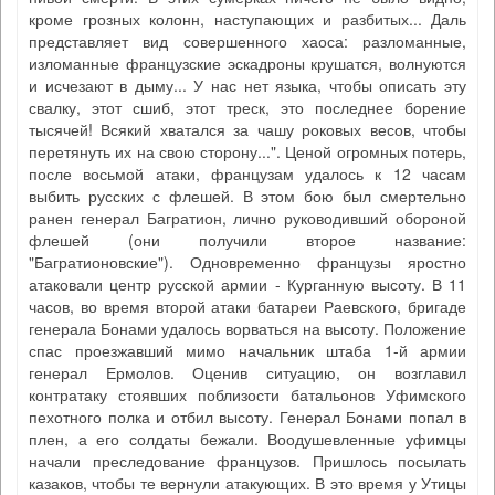
кроме грозных колонн, наступающих и разбитых... Даль
представляет вид совершенного хаоса: разломанные,
изломанные французские эскадроны крушатся, волнуются
и исчезают в дыму... У нас нет языка, чтобы описать эту
свалку, этот сшиб, этот треск, это последнее борение
тысячей! Всякий хватался за чашу роковых весов, чтобы
перетянуть их на свою сторону...". Ценой огромных потерь,
после восьмой атаки, французам удалось к 12 часам
выбить русских с флешей. В этом бою был смертельно
ранен генерал Багратион, лично руководивший обороной
флешей (они получили второе название:
"Багратионовские"). Одновременно французы яростно
атаковали центр русской армии - Курганную высоту. В 11
часов, во время второй атаки батареи Раевского, бригаде
генерала Бонами удалось ворваться на высоту. Положение
спас проезжавший мимо начальник штаба 1-й армии
генерал Ермолов. Оценив ситуацию, он возглавил
контратаку стоявших поблизости батальонов Уфимского
пехотного полка и отбил высоту. Генерал Бонами попал в
плен, а его солдаты бежали. Воодушевленные уфимцы
начали преследование французов. Пришлось посылать
казаков, чтобы те вернули атакующих. В это время у Утицы