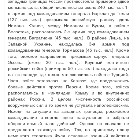
западных границах России противостояли примерно вдвое
меньшие силы, общей численностью около 240 тыс. чел. 1-
я армия под командованием генерала Барклая-де-Толли
(127 тыс. чел.) прикрывала российскую границу вдоль
Немана. Южнее, между Неманом и Бугом, в районе
Белостока, располагалась 2-я армия под командованием
генерала Багратиона (45 тыс. чел.). В районе Луцка, на
Западной Украине, находилась 3-я армия под
командованием генерала Тормасова (45 тыс. чел.). Кроме
того, рижское направление прикрывал корпус генерала
Эссена (около 20 тыс. чел.). Крупный контингент
российских войск (примерно 50 тыс. чел.) находился тогда
на юго-западе, где только что окончилась война с Турцией.
Часть войск оставалась на Кавказе, где продолжались
боевые действия против Персии. Кроме того, войска
располагались в Финляндии, Крыму и во внутренних
районах России. В целом численность российских
вооруженных сил и то время не уступала наполеоновским.
Исходя из ситуации на западных границах, российское
командование отвергло идею наступления и избрало
оборонительный план действий. Однако он вначале не
предполагал затяжную войну. Так, по принятому плану
немецкого теоретика Фуля основные военный действия