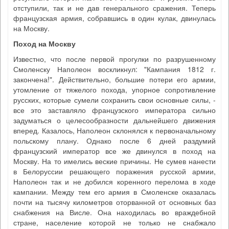
отступили, так и не дав генерального сражения. Теперь
французская армия, собравшись в один кулак, двинулась
на Москву.
Поход на Москву
Известно, что после первой прогулки по разрушенному
Смоленску Наполеон воскликнул: "Кампания 1812 г.
закончена!". Действительно, большие потери его армии,
утомление от тяжелого похода, упорное сопротивление
русских, которые сумели сохранить свои основные силы, -
все это заставляло французского императора сильно
задуматься о целесообразности дальнейшего движения
вперед. Казалось, Наполеон склонялся к первоначальному
польскому плану. Однако после 6 дней раздумий
французский император все же двинулся в поход на
Москву. На то имелись веские причины. Не сумев нанести
в Белоруссии решающего поражения русской армии,
Наполеон так и не добился коренного перелома в ходе
кампании. Между тем его армия в Смоленске оказалась
почти на тысячу километров оторванной от основных баз
снабжения на Висле. Она находилась во враждебной
стране, население которой не только не снабжало