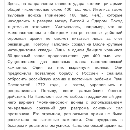
Здесь, на направлении главного удара, стояли три армии
общей численностью около 400 тыс. чел. Имелись также
тыловые войска (примерно 160 тыс. чел.), которые
находились в резерве между Вислой и Одером. Поход
тщательно готовился. Учитывалось, например, что на
малонаселенном и обширном театре военных действий
огромная армия не сможет питаться лишь за счет
реквизиций. Поэтому Наполеон создал на Висле крупные
интендантские склады. Лишь в одном Данциге хранился
50-дневный запас продовольствия для 400 тыс. чел.
Существовало два основных плана наполеоновской
кампании. Один из них выдвинули поляки. Они
предложили поэтапную борьбу с Россией - сначала
отбросить российскую армию к восточным рубежам Речи
Посполитой 1772 года, а затем, укрепившись и
реорганизовав Польшу, вести дальнейшие боевые
действия. Но Наполеон все же выбрал традиционный для
него вариант "молниеносной" войны с использованием
генеральных сражений для разгрома основных сил
противника. Его огромная, разноязыкая армия не была
рассчитана на затяжные кампании. Она нуждалась в
быстром и решительном успехе. Наполеоновской армии на