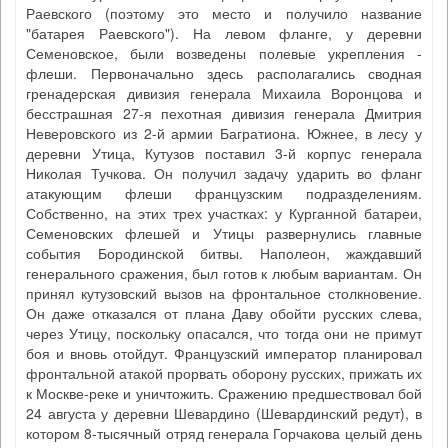
Раевского (поэтому это место и получило название
"батарея Раевского"). На левом фланге, у деревни
Семеновское, были возведены полевые укрепления -
флеши. Первоначально здесь располагались сводная
гренадерская дивизия генерала Михаила Воронцова и
бесстрашная 27-я пехотная дивизия генерала Дмитрия
Неверовского из 2-й армии Багратиона. Южнее, в лесу у
деревни Утица, Кутузов поставил 3-й корпус генерала
Николая Тучкова. Он получил задачу ударить во фланг
атакующим флеши французским подразделениям.
Собственно, на этих трех участках: у Курганной батареи,
Семеновских флешей и Утицы развернулись главные
события Бородинской битвы. Наполеон, жаждавший
генерального сражения, был готов к любым вариантам. Он
принял кутузовский вызов на фронтальное столкновение.
Он даже отказался от плана Даву обойти русских слева,
через Утицу, поскольку опасался, что тогда они не примут
боя и вновь отойдут. Французский император планировал
фронтальной атакой прорвать оборону русских, прижать их
к Москве-реке и уничтожить. Сражению предшествовал бой
24 августа у деревни Шевардино (Шевардинский редут), в
котором 8-тысячный отряд генерала Горчакова целый день