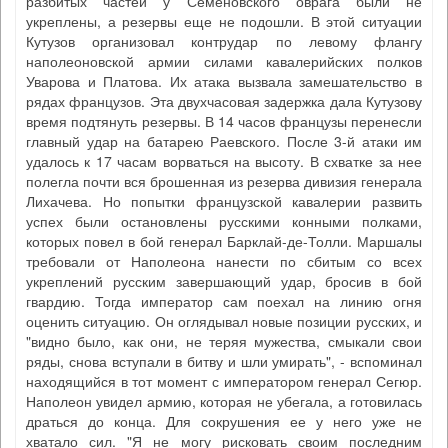
разбитых частей у Семеновского оврага были не
укреплены, а резервы еще не подошли. В этой ситуации
Кутузов организовал контрудар по левому флангу
наполеоновской армии силами кавалерийских полков
Уварова и Платова. Их атака вызвала замешательство в
рядах французов. Эта двухчасовая задержка дала Кутузову
время подтянуть резервы. В 14 часов французы перенесли
главный удар на батарею Раевского. После 3-й атаки им
удалось к 17 часам ворваться на высоту. В схватке за нее
полегла почти вся брошенная из резерва дивизия генерала
Лихачева. Но попытки французской кавалерии развить
успех были остановлены русскими конными полками,
которых повел в бой генерал Барклай-де-Толли. Маршалы
требовали от Наполеона нанести по сбитым со всех
укреплений русским завершающий удар, бросив в бой
гвардию. Тогда император сам поехал на линию огня
оценить ситуацию. Он оглядывал новые позиции русских, и
"видно было, как они, не теряя мужества, смыкали свои
ряды, снова вступали в битву и шли умирать", - вспоминал
находящийся в тот момент с императором генерал Сегюр.
Наполеон увидел армию, которая не убегала, а готовилась
драться до конца. Для сокрушения ее у него уже не
хватало сил. "Я не могу рисковать своим последним