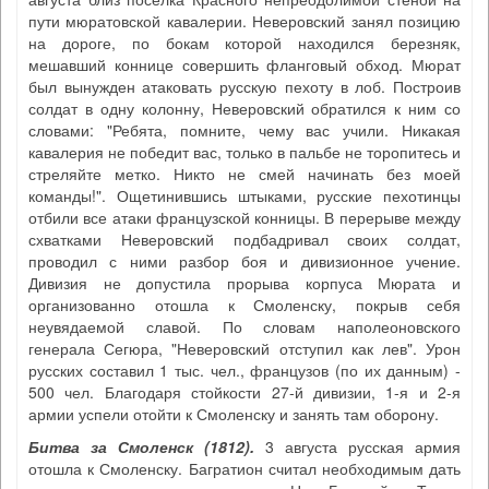
пути мюратовской кавалерии. Неверовский занял позицию
на дороге, по бокам которой находился березняк,
мешавший коннице совершить фланговый обход. Мюрат
был вынужден атаковать русскую пехоту в лоб. Построив
солдат в одну колонну, Неверовский обратился к ним со
словами: "Ребята, помните, чему вас учили. Никакая
кавалерия не победит вас, только в пальбе не торопитесь и
стреляйте метко. Никто не смей начинать без моей
команды!". Ощетинившись штыками, русские пехотинцы
отбили все атаки французской конницы. В перерыве между
схватками Неверовский подбадривал своих солдат,
проводил с ними разбор боя и дивизионное учение.
Дивизия не допустила прорыва корпуса Мюрата и
организованно отошла к Смоленску, покрыв себя
неувядаемой славой. По словам наполеоновского
генерала Сегюра, "Неверовский отступил как лев". Урон
русских составил 1 тыс. чел., французов (по их данным) -
500 чел. Благодаря стойкости 27-й дивизии, 1-я и 2-я
армии успели отойти к Смоленску и занять там оборону.
Битва за Смоленск (1812)
.
3 августа русская армия
отошла к Смоленску. Багратион считал необходимым дать