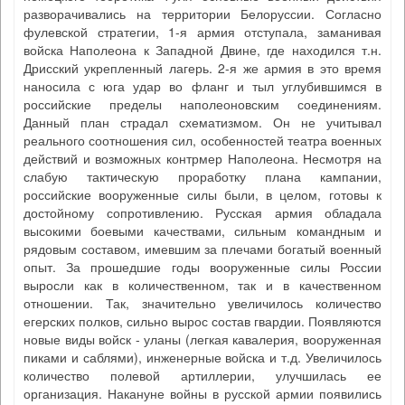
разворачивались на территории Белоруссии. Согласно
фулевской стратегии, 1-я армия отступала, заманивая
войска Наполеона к Западной Двине, где находился т.н.
Дрисский укрепленный лагерь. 2-я же армия в это время
наносила с юга удар во фланг и тыл углубившимся в
российские пределы наполеоновским соединениям.
Данный план страдал схематизмом. Он не учитывал
реального соотношения сил, особенностей театра военных
действий и возможных контрмер Наполеона. Несмотря на
слабую тактическую проработку плана кампании,
российские вооруженные силы были, в целом, готовы к
достойному сопротивлению. Русская армия обладала
высокими боевыми качествами, сильным командным и
рядовым составом, имевшим за плечами богатый военный
опыт. За прошедшие годы вооруженные силы России
выросли как в количественном, так и в качественном
отношении. Так, значительно увеличилось количество
егерских полков, сильно вырос состав гвардии. Появляются
новые виды войск - уланы (легкая кавалерия, вооруженная
пиками и саблями), инженерные войска и т.д. Увеличилось
количество полевой артиллерии, улучшилась ее
организация. Накануне войны в русской армии появились