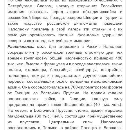
Петербургом. Словом, накануне вторжения Российская
империя оказалась перед лицом объединившейся и
враждебной Европы. Правда, разгром Швеции и Турции, а
также искусство российской дипломатии помешали
Наполеону привлечь в свой лагерь эти страны и с их
помощью организовать грозные фланговые удары по
северо- и юго-западным рубежам империи.
Расстановка сил
.
Для вторжения в Россию Наполеон
сосредоточил у российской границы огромную для тех
времен группировку общей численностью примерно 480
тыс. чел. Вместе с французами в походе участвовали также
поляки, итальянцы, бельгийцы, швейцарцы, австрийцы,
голландцы, немцы и представители других европейских
народов, составлявшие около половины наполеоновской
армии. Она сосредоточилась на 700-километровом фронте
от Галиции до Восточной Пруссии. На правом фланге
наполеоновских войск, в Галиции, главную силу
представляла армия князя Шварценберга (40 тыс. чел.).
На левом, в Восточной Пруссии, стояла армия маршала
Макдональда (30 тыс. чел.), состоящая преимущественно
из пруссаков. Центральные силы Наполеона
располагались в Польше, в районе Полоцка и Варшавы.