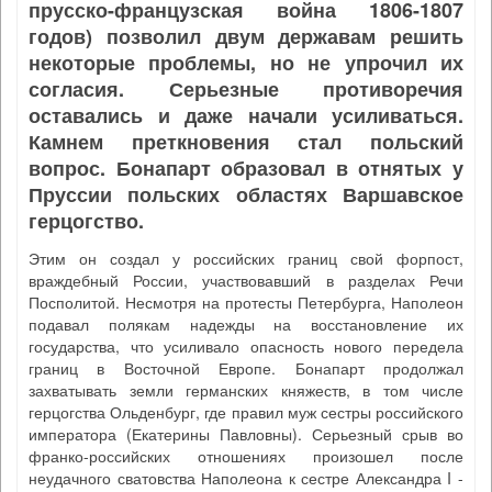
прусско-французская война 1806-1807
годов) позволил двум державам решить
некоторые проблемы, но не упрочил их
согласия. Серьезные противоречия
оставались и даже начали усиливаться.
Камнем преткновения стал польский
вопрос. Бонапарт образовал в отнятых у
Пруссии польских областях Варшавское
герцогство.
Этим он создал у российских границ свой форпост,
враждебный России, участвовавший в разделах Речи
Посполитой. Несмотря на протесты Петербурга, Наполеон
подавал полякам надежды на восстановление их
государства, что усиливало опасность нового передела
границ в Восточной Европе. Бонапарт продолжал
захватывать земли германских княжеств, в том числе
герцогства Ольденбург, где правил муж сестры российского
императора (Екатерины Павловны). Серьезный срыв во
франко-российских отношениях произошел после
неудачного сватовства Наполеона к сестре Александра I -