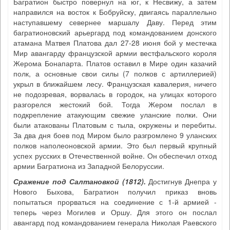
Багратион быстро повернул на юг, к Несвижу, а затем
направился на восток к Бобруйску, двигаясь параллельно
наступавшему севернее маршалу Даву. Перед этим
багратионовский арьергард под командованием донского
атамана Матвея Платова дал 27-28 июня бой у местечка
Мир авангарду французской армии вестфальского короля
Жерома Бонапарта. Платов оставил в Мире один казачий
полк, а основные свои силы (7 полков с артиллерией)
укрыл в ближайшем лесу. Французская кавалерия, ничего
не подозревая, ворвалась в городок, на улицах которого
разгорелся жестокий бой. Тогда Жером послал в
подкрепление атакующим свежие уланские полки. Они
были атакованы Платовым с тыла, окружены и перебиты.
За два дня боев под Миром было разгромлено 9 уланских
полков наполеоновской армии. Это был первый крупный
успех русских в Отечественной войне. Он обеспечил отход
армии Багратиона из Западной Белоруссии.
Сражение под Салтановкой (1812)
.
Достигнув Днепра у
Нового Быхова, Багратион получил приказ вновь
попытаться прорваться на соединение с 1-й армией -
теперь через Могилев и Оршу. Для этого он послал
авангард под командованием генерала Николая Раевского