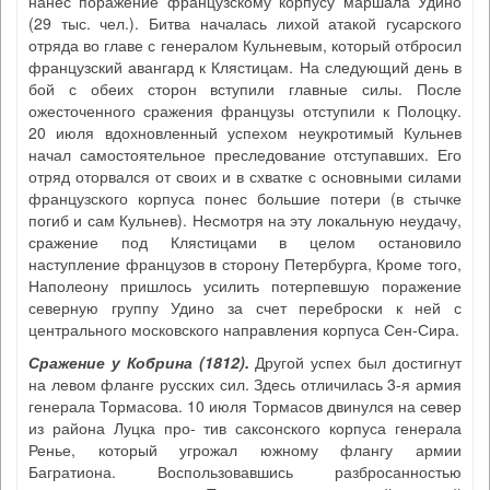
нанес поражение французскому корпусу маршала Удино
(29 тыс. чел.). Битва началась лихой атакой гусарского
отряда во главе с генералом Кульневым, который отбросил
французский авангард к Клястицам. На следующий день в
бой с обеих сторон вступили главные силы. После
ожесточенного сражения французы отступили к Полоцку.
20 июля вдохновленный успехом неукротимый Кульнев
начал самостоятельное преследование отступавших. Его
отряд оторвался от своих и в схватке с основными силами
французского корпуса понес большие потери (в стычке
погиб и сам Кульнев). Несмотря на эту локальную неудачу,
сражение под Клястицами в целом остановило
наступление французов в сторону Петербурга, Кроме того,
Наполеону пришлось усилить потерпевшую поражение
северную группу Удино за счет переброски к ней с
центрального московского направления корпуса Сен-Сира.
Сражение у Кобрина (1812)
.
Другой успех был достигнут
на левом фланге русских сил. Здесь отличилась 3-я армия
генерала Тормасова. 10 июля Тормасов двинулся на север
из района Луцка про- тив саксонского корпуса генерала
Ренье, который угрожал южному флангу армии
Багратиона. Воспользовавшись разбросанностью