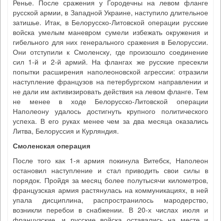
Ренье. После сражения у Городечны на левом фланге
русской армии, в Западной Украине, наступило длительное
затишье. Итак, в Белорусско-Литовской операции русские
войска умелым маневром сумели избежать окружения и
гибельного для них генерального сражения в Белоруссии.
Они отступили к Смоленску, где произошло соединение
сил 1-й и 2-й армий. На флангах же русские пресекли
попытки расширения наполеоновской агрессии: отразили
наступление французов на петербургском направлении и
не дали им активизировать действия на левом фланге. Тем
не менее в ходе Белорусско-Литовской операции
Наполеону удалось достигнуть крупного политического
успеха. В его руках менее чем за два месяца оказались
Литва, Белоруссия и Курляндия.
Смоленская операция
После того как 1-я армия покинула Витебск, Наполеон
остановил наступление и стал приводить свои силы в
порядок. Пройдя за месяц более полутысячи километров,
французская армия растянулась на коммуникациях, в ней
упала дисциплина, распространилось мародерство,
возникли перебои в снабжении. В 20-х числах июля и
французские, и русские войска оставались на месте и