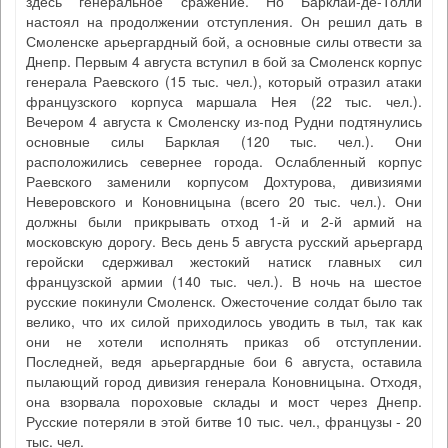
здесь генеральное сражение. Но Барклай-де-Толли
настоял на продолжении отступления. Он решил дать в
Смоленске арьергардный бой, а основные силы отвести за
Днепр. Первым 4 августа вступил в бой за Смоленск корпус
генерала Раевского (15 тыс. чел.), который отразил атаки
французского корпуса маршала Нея (22 тыс. чел.).
Вечером 4 августа к Смоленску из-под Рудни подтянулись
основные силы Барклая (120 тыс. чел.). Они
расположились севернее города. Ослабленный корпус
Раевского заменили корпусом Дохтурова, дивизиями
Неверовского и Коновницына (всего 20 тыс. чел.). Они
должны были прикрывать отход 1-й и 2-й армий на
московскую дорогу. Весь день 5 августа русский арьергард
геройски сдерживал жестокий натиск главных сил
французской армии (140 тыс. чел.). В ночь на шестое
русские покинули Смоленск. Ожесточение солдат было так
велико, что их силой приходилось уводить в тыл, так как
они не хотели исполнять приказ об отступлении.
Последней, ведя арьергардные бои 6 августа, оставила
пылающий город дивизия генерала Коновницына. Отходя,
она взорвала пороховые склады и мост через Днепр.
Русские потеряли в этой битве 10 тыс. чел., французы - 20
тыс. чел.