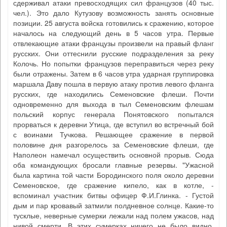
сдерживал атаки превосходящих сил французов (40 тыс.
чел.). Это дало Кутузову возможность занять основные
позиции. 25 августа войска готовились к сражению, которое
началось на следующий день в 5 часов утра. Первые
отвлекающие атаки французы произвели на правый фланг
русских. Они оттеснили русские подразделения за реку
Колочь. Но попытки французов переправиться через реку
были отражены. Затем в 6 часов утра ударная группировка
маршала Даву пошла в первую атаку против левого фланга
русских, где находились Семеновские флеши. Почти
одновременно для выхода в тыл Семеновским флешам
польский корпус генерала Понятовского попытался
прорваться к деревни Утица, где вступил во встречный бой
с воинами Тучкова. Решающее сражение в первой
половине дня разгорелось за Семеновские флеши, где
Наполеон намечал осуществить основной прорыв. Сюда
оба командующих бросали главные резервы. "Ужасной
была картина той части Бородинского поля около деревни
Семеновское, где сражение кипело, как в котле, -
вспоминал участник битвы офицер Ф.И.Глинка. - Густой
дым и пар кровавый затмили полдневное солнце. Какие-то
тусклые, неверные сумерки лежали над полем ужасов, над
нивой смерти. В этих сумерках ничего не было видно,