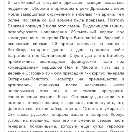
В сложившейся ситуации дрисская позиция оказалась
неудачной. Оборона в прижатом к реке Дрисском лагере
могла завершиться окружением и гибелью 1-й армии. Тем
более что связь со 2-й армией была прервана. Поэтому
Барклай покинул 2 июля этот лагерь. Выделив для защиты
петербургского направления 20-тысячный корпус под
командованием генерала Петра Витгенштейна, Барклай с
основными силами 1-й армии двинулся на восток к
Витебску, которого достиг в день сражения войск
Багратиона под Салтановкой. Спустя два дня к Витебску
приблизились авангардные французские части под
командованием маршалов Нея и Мюрата. Путь им у
деревни Островно 13 июля преградил 4-й корпус генерала
Остермана-Толстого. Несмотря на преимущество в
артиллерии, французы после нескольких часов
непрерывных атак так и не смогли преодолеть
сопротивления русских. Когда Остерману доложили, что
потери в корпусе велики, и спросили, как поступить, тот,
флегматично нюхая табак, ответил: "Стоять и умирать!".
Эти слова русского генерала вошли в историю. Корпус
устоял на позициях, пока его не сменили свежие части
генерала Коновницына, которые еще сутки геройски
сдерживали атаки превосходящих сил французов. Потери