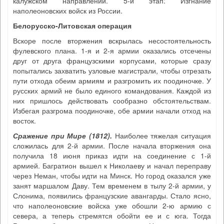
калужском направлении. 5-й этап: Изгнание
наполеоновских войск из России.
Белорусско-Литовская операция
Вскоре после вторжения вскрылась несостоятельность
фулевского плана. 1-я и 2-я армии оказались отсечены
друг от друга французскими корпусами, которые сразу
попытались захватить узловые магистрали, чтобы отрезать
пути отхода обеим армиям и разгромить их поодиночке. У
русских армий не было единого командования. Каждой из
них пришлось действовать сообразно обстоятельствам.
Избегая разгрома поодиночке, обе армии начали отход на
восток.
Сражение при Мире (1812)
.
Наиболее тяжелая ситуация
сложилась для 2-й армии. После начала вторжения она
получила 18 июня приказ идти на соединение с 1-й
армией. Багратион вышел к Николаеву и начал переправу
через Неман, чтобы идти на Минск. Но город оказался уже
занят маршалом Даву. Тем временем в тылу 2-й армии, у
Слонима, появились французские авангарды. Стало ясно,
что наполеоновские войска уже обошли 2-ю армию с
севера, а теперь стремятся обойти ее и с юга. Тогда