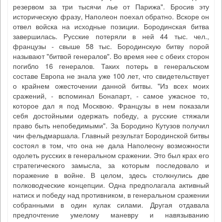
резервом за три тысячи лье от Парижа". Бросив эту
историческую фразу, Наполеон поехал обратно. Вскоре он
отвел войска на исходные позиции. Бородинская битва
завершилась. Русские потеряли в ней 44 тыс. чел.,
французы - свыше 58 тыс. Бородинскую битву порой
называют "битвой генералов". Во время нее с обеих сторон
погибло 16 генералов. Таких потерь в генеральском
составе Европа не знала уже 100 лет, что свидетельствует
о крайнем ожесточении данной битвы. "Из всех моих
сражений, - вспоминал Бонапарт, - самое ужасное то,
которое дал я под Москвою. Французы в нем показали
себя достойными одержать победу, а русские стяжали
право быть непобедимыми". За Бородино Кутузов получил
чин фельдмаршала. Главный результат Бородинской битвы
состоял в том, что она не дала Наполеону возможности
одолеть русских в генеральном сражении. Это был крах его
стратегического замысла, за которым последовало и
поражение в войне. В целом, здесь столкнулись две
полководческие концепции. Одна предполагала активный
натиск и победу над противником, в генеральном сражении
собранными в один кулак силами. Другая отдавала
предпочтение умелому маневру и навязыванию