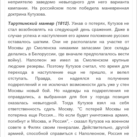
неприятелю заведомо невыгодного для него варианта
кампании. На российском поле победила маневренная
доктрина Кутузова.
Тарутинский маневр (1812)
.
Узнав о потерях, Кутузов не
стал возобновлять на следующий день сражения. Даже в
случае успеха и наступления его армии положение русских
оставалось шатким. Они не располагали на участке от
Москвы до Смоленска никакими запасами (все склады
делались в Белоруссии, где вначале предполагалось вести
войну). Наполеон же имел за Смоленском крупные
людские резервы. Поэтому Кутузов считал, что время для
перехода в наступление еще не пришло, и велел
отступать. Правда, он надеялся на получение
подкреплений и не исключал возможности дать уже у стен
Москвы новый бой. Но надежды на подкрепления не
оправдались, а выбранная для боя у города позиция
оказалась невыгодной. Тогда Кутузов взял на себя
ответственность сдать Москву. "С потерей Москвы не
потеряна еще Россия... Но если будет уничтожена армия,
погибнут и Москва, и Россия", - сказал Кутузов на военном
совете в Филях своим генералам. Действительно, другой
армией, способной справиться с Наполеоном, Россия не