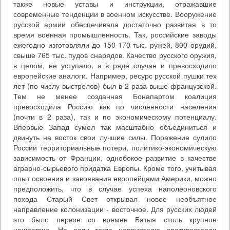
также новые уставы и инструкции, отражавшие
современные тенденции в военном искусстве. Вооружение
русской армии обеспечивала достаточно развитая в то
время военная промышленность. Так, российские заводы
ежегодно изготовляли до 150-170 тыс. ружей, 800 орудий,
свыше 765 тыс. пудов снарядов. Качество русского оружия,
в целом, не уступало, а в ряде случае и превосходило
европейские аналоги. Например, ресурс русской пушки тех
лет (по числу выстрелов) был в 2 раза выше французской.
Тем не менее созданная Бонапартом коалиция
превосходила Россию как по численности населения
(почти в 2 раза), так и по экономическому потенциалу.
Впервые Запад сумел так масштабно объединиться и
двинуть на восток свои лучшие силы. Поражение сулило
России территориальные потери, политико-экономическую
зависимость от Франции, однобокое развитие в качестве
аграрно-сырьевого придатка Европы. Кроме того, учитывая
опыт освоения и завоевания европейцами Америки, можно
предположить, что в случае успеха наполеоновского
похода Старый Свет открывал новое необъятное
направление колонизации - восточное. Для русских людей
это было первое со времен Батыя столь крупное
нашествие. Но если тогда неприятелю противостояли