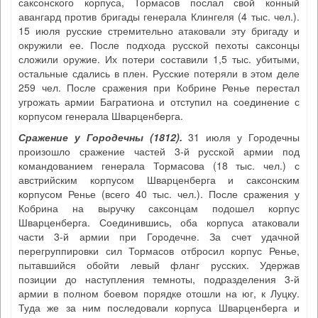
саксонского корпуса, Тормасов послал свой конный
авангард против бригады генерала Клингеля (4 тыс. чел.).
15 июля русские стремительно атаковали эту бригаду и
окружили ее. После подхода русской пехоты саксонцы
сложили оружие. Их потери составили 1,5 тыс. убитыми,
остальные сдались в плен. Русские потеряли в этом деле
259 чел. После сражения при Кобрине Ренье перестал
угрожать армии Багратиона и отступил на соединение с
корпусом генерала Шварценберга.
Сражение у Городечны (1812)
.
31 июля у Городечны
произошло сражение частей 3-й русской армии под
командованием генерала Тормасова (18 тыс. чел.) с
австрийским корпусом Шварценберга и саксонским
корпусом Ренье (всего 40 тыс. чел.). После сражения у
Кобрина на выручку саксонцам подошел корпус
Шварценберга. Соединившись, оба корпуса атаковали
части 3-й армии при Городечне. За счет удачной
перегруппировки сил Тормасов отбросил корпус Ренье,
пытавшийся обойти левый фланг русских. Удержав
позиции до наступления темноты, подразделения 3-й
армии в полном боевом порядке отошли на юг, к Луцку.
Туда же за ним последовали корпуса Шварценберга и