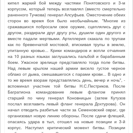
кипел жаркий бой между частями Понятовского и 3-м
корпусом, который теперь возглавлял (вместо смертельно
раненного Тучкова) генерал Алсуфьев. Ожесточение обеих
сторон во время боя было необычайным. "Многие из
сражавшихся побросали свое оружие, сцеплялись друг с
другом, раздирали друг другу рты, душили один другого и
вместе падали мертвыми. Артиллерия скакала по трупам
как по бревенчатой мостовой, втискивая трупы в землю,
упитанную кровью... Крики командиров и вопли отчаяния
на 10 разных языках заглушались пальбой и барабанным
боем. Ужасное зрелище представляло тогда поле битвы.
Над левым крылом нашей армии висело густое черное
облако от дыма, смешавшегося с парами крови... В одно и
то же время взорам представлялись день, вечер и ночь", -
вспоминал участник той битвы Н.С.Пестриков. После
Багратиона командование левым флангом принял
старший по чину генерал Коновницын (затем Кутузов
послал возглавить левый фланг генерала Дохтурова). Он
начал отводить разбитые части за Семеновский овраг, где
организовал новую линию обороны. После сдачи флешей,
опасаясь удара в тыл, отошел на новые позиции и 3-й
корпус. Наступил критический момент битвы. Позиции