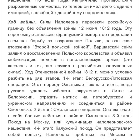
разрозненные княжества, то теперь он имел дело с единой
империей, способной к достойному сопротивлению.
Ход войны
.
Силы Наполеона пересекли российскую
границу без объявления войны 12 июня 1812 года. Эту
вероломную агрессию французский император представил
всем как борьбу за возрождение Польши, назвав свое
вторжение "Второй польской войной". Варшавский сейм
заявил о восстановлении Польского королевства и объявил
мобилизацию поляков в наполеоновскую армию (это
касалось и тех, кто служил в российских вооруженных
силах). Ход Отечественной войны 1812 г. можно условно
разбить на ряд этапов. 1-й этап: Белорусско-Литовская
операция. Этот период Охватывает июнь и июль, когда
русским удалось избежать окружения в Литве и
Белоруссии, отразить натиск на петербургском и
украинском направлениях и соединиться в районе
Смоленска. 2-й этап: Смоленская операция. Она включает
в себя боевые действия в районе Смоленска. 3-й этап:
Поход на Москву, или кульминация наполеоновского
нашествия. 4-й этап: Калужский поход. Он представляет
собой попытку Наполеона пробиться из Москвы в