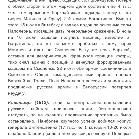
с обеих сторон в этом жарком деле составили по 4 тыс.
чел. Тем временем Барклай ждал подхода к нему с юга
(через Могилев и Оршу) 2-й армии Багратиона. Вместо
этого 15 июля к Витебску с запада подошли основные силы
Наполеона, грозящие дать генеральное сражение. В ночь
на 16 июля Барклай получил, наконец, известие от
Багратиона, что тот не может пробиться к нему через
Могилев и идет на Смоленск. В ту же ночь Барклай,
оставив для дезориентации французов горящие костры,
тихо снял армию с позиций и двинулся форсированным
маршем на Смоленск. 22 июля обе армии соединились в
Смоленске. Общее командование ими принял генерал
Барклай-де-Толли. План Наполеона рассечь и уничтожить
поодиночке русские армии в Белоруссии потерпел
неудачу.
Клястицы (1812)
.
Если на центральном направлении
русским войскам пришлось почти безостановочно
отступать, то на флангах продвижение противника было
остановлено. Наиболее крупного успеха добился корпус
генерала Витгенштейна (17 тыс. чел.), который 18-20 июля
в районе Клястиц (село в Белоруссии, к северу от Полоцка)