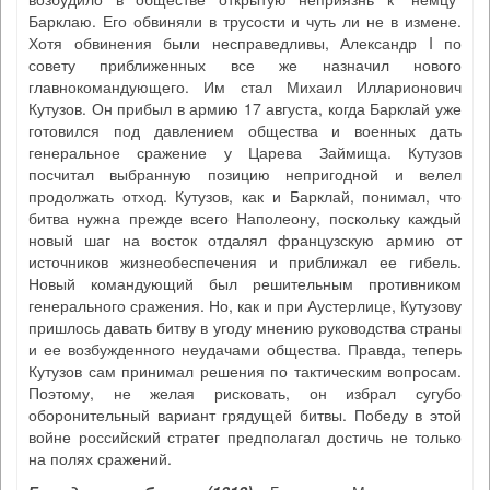
Барклаю. Его обвиняли в трусости и чуть ли не в измене.
Хотя обвинения были несправедливы, Александр I по
совету приближенных все же назначил нового
главнокомандующего. Им стал Михаил Илларионович
Кутузов. Он прибыл в армию 17 августа, когда Барклай уже
готовился под давлением общества и военных дать
генеральное сражение у Царева Займища. Кутузов
посчитал выбранную позицию непригодной и велел
продолжать отход. Кутузов, как и Барклай, понимал, что
битва нужна прежде всего Наполеону, поскольку каждый
новый шаг на восток отдалял французскую армию от
источников жизнеобеспечения и приближал ее гибель.
Новый командующий был решительным противником
генерального сражения. Но, как и при Аустерлице, Кутузову
пришлось давать битву в угоду мнению руководства страны
и ее возбужденного неудачами общества. Правда, теперь
Кутузов сам принимал решения по тактическим вопросам.
Поэтому, не желая рисковать, он избрал сугубо
оборонительный вариант грядущей битвы. Победу в этой
войне российский стратег предполагал достичь не только
на полях сражений.