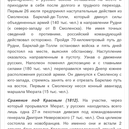
приходили в себя после долгого и трудного перехода.
Первым 26 июля предпринял наступательные действия из
Смоленска Барклай-де-Толли, который двинул силы
объединенных армий (140 тыс. чел.) в направлении Рудни
(к северо-западу от В Смоленска). Не имея точных
сведений о противнике, российский командующий
действовал осторожно. Пройдя 70-километровый путь до
Рудни, Барклай-де-Толли остановил войска и пять дней
простоял на месте, выясняя обстановку. Наступление
оказалось направленным в пустоту. Узнав о движении
русских, Наполеон поменял диспозицию и с главными
силами (180 тыс. чел.) переправился через Днепр южнее
расположения русской армии. Он двинулся к Смоленску с
юго-запада, стремясь занять его и отрезать Барклаю путь
на восток. Первым к Смоленску несся конный авангард
маршала Мюрата (15 тыс. чел.).
Сражение под Красным (1812)
.
На участке, через
который прорывался Мюрат, у русских находилась всего
лишь одна 27-я пехотная дивизия под командованием
генерала Дмитрия Неверовского (7 тыс. чел.). Она целиком
состояла из новобранцев. Но именно они и встали 2
августа близ поселка Красного непреодолимой стеной на