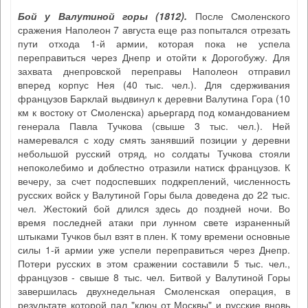
Бой у Валутиной горы (1812)
.
После Смоленского
сражения Наполеон 7 августа еще раз попытался отрезать
пути отхода 1-й армии, которая пока не успела
переправиться через Днепр и отойти к Дорогобужу. Для
захвата днепровской переправы Наполеон отправил
вперед корпус Нея (40 тыс. чел.). Для сдерживания
французов Барклай выдвинул к деревни Валутина Гора (10
км к востоку от Смоленска) арьергард под командованием
генерала Павла Тучкова (свыше 3 тыс. чел.). Ней
намеревался с ходу смять занявший позиции у деревни
небольшой русский отряд, но солдаты Тучкова стояли
непоколебимо и доблестно отразили натиск французов. К
вечеру, за счет подоспевших подкреплений, численность
русских войск у Валутиной Горы была доведена до 22 тыс.
чел. Жестокий бой длился здесь до поздней ночи. Во
время последней атаки при лунном свете израненный
штыками Тучков был взят в плен. К тому времени основные
силы 1-й армии уже успели переправиться через Днепр.
Потери русских в этом сражении составили 5 тыс. чел.,
французов - свыше 8 тыс. чел. Битвой у Валутиной Горы
завершилась двухнедельная Смоленская операция, в
результате которой пал "ключ от Москвы" и русские вновь