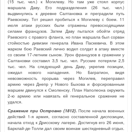
(15 тыс. чел.) к Могилеву. Но там уже стоял корпус
маршала Даву. Его подразделения (26 тыс. чел.)
выдвинулись к деревне Салтановка и преградили путь
Раевскому. Тот решил пробиться к Могилеву с боем. 11
июля атаки русских были отражены превосходящими
силами французов. Затем Даву пытался обойти отряд
Раевского с правого фланга, но план маршала был сорван
стойкостью дивизии генерала Ивана Паскевича. В этом
жарком бою Раевский лично водил солдат в атаку вместе
со своим 17-летним сыном. Урон французов в сражении у
Салтановки составил 3,5 тыс. чел. Русские потеряли 2,5
тыс. чел. На следующий день Даву, укрепив позиции,
ожидал нового нападения. Но Багратион, видя
невозможность прорыва через Могилев, переправил
армию через Днепр у Нового Быхова и форсированным
маршем двинулся к Смоленску. План Наполеона окружить
2-ю армию или навязать ей генеральное сражение не
удался.
Сражение при Островно (1812)
.
После начала военных
действий 1-я армия, согласно составленной диспозиции,
начала отход к Дрисскому лагерю. Достигнув его 26 июня,
Барклай-де-Толли дал своим воинам шестидневный отдых.