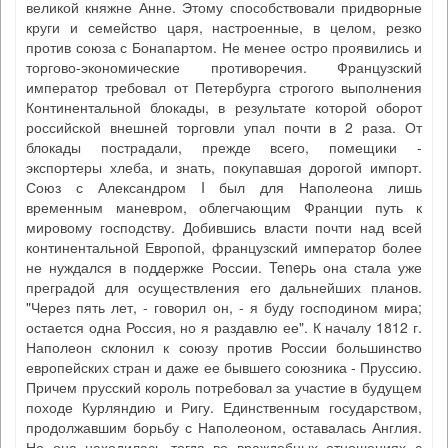
великой княжне Анне. Этому способствовали придворные
круги и семейство царя, настроенные, в целом, резко
против союза с Бонапартом. Не менее остро проявились и
торгово-экономические противоречия. Французский
император требовал от Петербурга строгого выполнения
Континентальной блокады, в результате которой оборот
российской внешней торговли упал почти в 2 раза. От
блокады пострадали, прежде всего, помещики -
экспортеры хлеба, и знать, покупавшая дорогой импорт.
Союз с Александром I был для Наполеона лишь
временным маневром, облегчающим Франции путь к
мировому господству. Добившись власти почти над всей
континентальной Европой, французский император более
не нуждался в поддержке России. Tenepь она стала уже
преградой для осуществления его дальнейших планов.
"Через пять лет, - говорил он, - я буду господином мира;
остается одна Россия, но я раздавлю ее". К началу 1812 г.
Наполеон склонил к союзу против России большинство
европейских стран и даже ее бывшего союзника - Пруссию.
Причем прусский король потребовал за участие в будущем
походе Курляндию и Ригу. Единственным государством,
продолжавшим борьбу с Наполеоном, оставалась Англия.
Но она находилась тогда во враждебных отношениях с