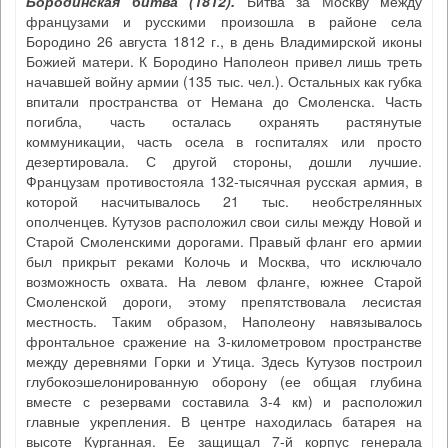
Бородинская битва (1812)
.
Битва за Москву между
французами и русскими произошла в районе села
Бородино 26 августа 1812 г., в день Владимирской иконы
Божией матери. К Бородино Наполеон привел лишь треть
начавшей войну армии (135 тыс. чел.). Остальных как губка
впитали пространства от Немана до Смоленска. Часть
погибла, часть осталась охранять растянутые
коммуникации, часть осела в госпиталях или просто
дезертировала. С другой стороны, дошли лучшие.
Французам противостояла 132-тысячная русская армия, в
которой насчитывалось 21 тыс. необстрелянных
ополченцев. Кутузов расположил свои силы между Новой и
Старой Смоленскими дорогами. Правый фланг его армии
был прикрыт реками Колочь и Москва, что исключало
возможность охвата. На левом фланге, южнее Старой
Смоленской дороги, этому препятствовала лесистая
местность. Таким образом, Наполеону навязывалось
фронтальное сражение на 3-километровом пространстве
между деревнями Горки и Утица. Здесь Кутузов построил
глубокоэшелонированную оборону (ее общая глубина
вместе с резервами составила 3-4 км) и расположил
главные укрепления. В центре находилась батарея на
высоте Курганная. Ее защищал 7-й корпус генерала