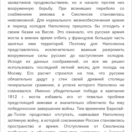
захватчиков продовольствием, но и начало против них
вооруженную борьбу. При возникших перебоях со
снабжением зимовка в Смоленске становилась
невозможной. Для нормального жизнеобеспечения армии
в период холодов Наполеону пришлось бы отходить к
своим базам на Висле. Это означало, что русская армия
могла в зимнее время отбить у французов большую часть
занятых ими территорий. Поэтому для Наполеона
представлялось исключительно важным разгромить
вооруженные силы русских до наступления холодов.
Исходя из данных соображений, он все же решил
использовать последний летний месяц для похода на
Москву. Его расчет строился на том, что русские
обязательно дадут у стен своей древней столицы
генеральное сражение, в успехе которого Наполеон не
сомневался. Именно убедительная победа в кампании
1812 г. могла избавить его от тяжелых проблем
предстоящей зимовки и значительно облегчило бы ему
победоносное завершение войны. Тем временем Барклай-
де-Толли продолжал отступать, навязывая Наполеону
затяжную войну, в которой союзниками России становились
пространство и время. Отступление от Смоленска
возбудило в обществе открытую неприязнь к "немцу"