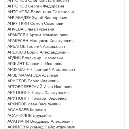
АНТОНОВ Олег Константинович
АНТОНОВ Сергей Федорович
АНТОНОВА Валентина Семеновна
АНЧАБАДЗЕ Зураб Вианорович
АПРЯТКИН Семен Семенович
АПЧЕВА Ольга Гурьевна
АРАКЕЛЯН Артем Мамиконович
АРАКЕЛЯН Мнацакан Хачатурович
АРБАТОВ Георгий Аркадьевич
АРБУЗОВ Борис Александрович
АРДИН Владимир Иванович
АРЖИНТ Клавдия Ивановна
АРЗУМАНЯН Григорий Агафонович
АРЗЫМАМАТОВА Асылкан
АРИСТОВ Борис Иванович
АРТОБОЛЕВСКИЙ Иван Иванович
АРУТЮНЯН Нагуш Хачатурович
АРУТЮНЯН Тамара Зедоевна
АРХИПОВ Иван Васильевич
АСАНБАЕВ Карачал
АСАНКУЛОВ Джумабек
АСАТИАНИ Владимир Алексеевич
АСИМОВ Мухамед Сайфитдинович