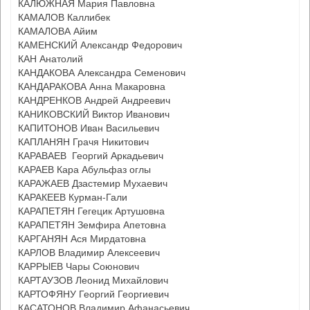
КАЛЮЖНАЯ Мария Павловна
КАМАЛОВ Каллибек
КАМАЛОВА Айим
КАМЕНСКИЙ Александр Федорович
КАН Анатолий
КАНДАКОВА Александра Семенович
КАНДАРАКОВА Анна Макаровна
КАНДРЕНКОВ Андрей Андреевич
КАНИКОВСКИЙ Виктор Иванович
КАПИТОНОВ Иван Васильевич
КАПЛАНЯН Грачя Никитович
КАРАВАЕВ Георгий Аркадьевич
КАРАЕВ Кара Абульфаз оглы
КАРАЖАЕВ Дзастемир Мухаевич
КАРАКЕЕВ Курман-Гали
КАРАПЕТЯН Гегецик Артушовна
КАРАПЕТЯН Земфира Апетовна
КАРГАНЯН Ася Мирдатовна
КАРЛОВ Владимир Алексеевич
КАРРЫЕВ Чары Союнович
КАРТАУЗОВ Леонид Михайлович
КАРТОФЯНУ Георгий Георгиевич
КАСАТОНОВ Владимир Афанасьевич