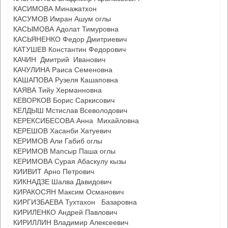
КАСИМОВА Минажатхон
КАСУМОВ Имран Ашум оглы
КАСЫМОВА Адолат Тимуровна
КАСЬЯНЕНКО Федор Дмитриевич
КАТУШЕВ Константин Федорович
КАЧИН Дмитрий Иванович
КАЧУЛИНА Раиса Семеновна
КАШАПОВА Рузеля Кашаповна
КАЯВА Тийу Херманновна
КЕВОРКОВ Борис Саркисович
КЕЛДЫШ Мстислав Всеволодович
КЕРЕКСИБЕСОВА Анна Михайловна
КЕРЕШОВ Хасанби Хатуевич
КЕРИМОВ Али Габиб оглы
КЕРИМОВ Мапсыр Паша оглы
КЕРИМОВА Сурая Абаскулу кызы
КИИВИТ Арно Петрович
КИКНАДЗЕ Шалва Давидович
КИРАКОСЯН Максим Османович
КИРГИЗБАЕВА Тухтахон Базаровна
КИРИЛЕНКО Андрей Павлович
КИРИЛЛИН Владимир Алексеевич