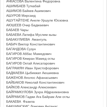
АЧКАСОВА Валентина Федоровна
АШИМБАЕВ Туткабай
АШИМОВ Байкев Ашимович
АШУРОВ Мирсаид
АШУТАЙТЕНЕ Анеле-Уршуле Юозовна
АЮШЕЕВ Очир Бадмаевич
БАБАЕВ Чары
БАБАЕВА Латифа Муслим кызы
БАБАКУЛИЕВА Амангуль
БАБИЧ Виктор Константинович
БАГАНДОВА Сузун
БАГИРОВ Аббас Мамедович
БАГИРОВ Кямран Мамед оглы
БАГИРОВ Октай Алисатарович
БАГРАМЯН Иван Христофорович
БАДМАЕВА Цыбикжап Аюшиевна
БАЖЕНОВ Аполос Афанасьевич
БАЙБАКОВ Николай Константинович
БАЙКОВ Александр Алексеевич
БАЙРАМКУЛОВА Зухра Абдрахмановна
БАЙРАМОВ Гаджи Ага Байрам Али оглы
БАКАЕВА Фазила
БАКШИНСКИС Домович Антанас