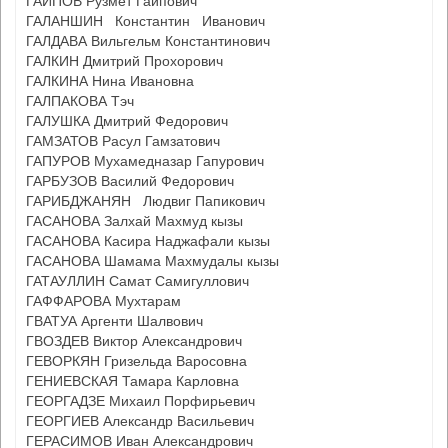
ГАИПОВ Рузмет Гаипович
ГАЛАНШИН Константин Иванович
ГАЛДАВА Вильгельм Константинович
ГАЛКИН Дмитрий Прохорович
ГАЛКИНА Нина Ивановна
ГАЛПАКОВА Тэч
ГАЛУШКА Дмитрий Федорович
ГАМЗАТОВ Расул Гамзатович
ГАПУРОВ Мухамедназар Гапурович
ГАРБУЗОВ Василий Федорович
ГАРИБДЖАНЯН Людвиг Папикович
ГАСАНОВА Залхай Махмуд кызы
ГАСАНОВА Касира Наджафали кызы
ГАСАНОВА Шамама Махмудалы кызы
ГАТАУЛЛИН Самат Самигуллович
ГАФФАРОВА Мухтарам
ГВАТУА Аргенти Шалвович
ГВОЗДЕВ Виктор Александрович
ГЕВОРКЯН Гризельда Варосовна
ГЕНИЕВСКАЯ Тамара Карловна
ГЕОРГАДЗЕ Михаил Порфирьевич
ГЕОРГИЕВ Александр Васильевич
ГЕРАСИМОВ Иван Александрович