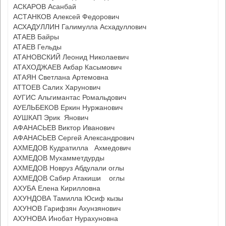
АСКАРОВ Асанбай
АСТАНКОВ Алексей Федорович
АСХАДУЛЛИН Галимулла Асхадуллович
АТАЕВ Байры
АТАЕВ Гельды
АТАНОВСКИЙ Леонид Николаевич
АТАХОДЖАЕВ Акбар Касымович
АТАЯН Светлана Артемовна
АТТОЕВ Салих Харунович
АУГИС Альгимантас Ромальдович
АУЕЛЬБЕКОВ Еркин Нуржанович
АУШКАП Эрик Янович
АФАНАСЬЕВ Виктор Иванович
АФАНАСЬЕВ Сергей Александрович
АХМЕДОВ Кудратилла Ахмедович
АХМЕДОВ Мухамметдурды
АХМЕДОВ Новруз Абдулали оглы
АХМЕДОВ Сабир Атакиши оглы
АХУБА Елена Кирилловна
АХУНДОВА Тамилла Юсиф кызы
АХУНОВ Гарифзян Ахунзянович
АХУНОВА Инобат Нурахуновна