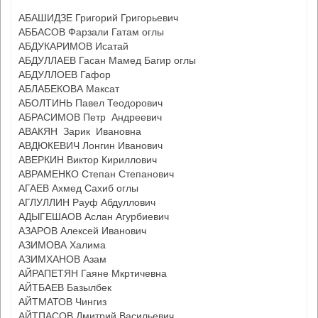
АБАШИДЗЕ Григорий Григорьевич
АББАСОВ Фарзали Гатам оглы
АБДУКАРИМОВ Исатай
АБДУЛЛАЕВ Гасан Мамед Багир оглы
АБДУЛЛОЕВ Гафор
АБЛАБЕКОВА Максат
АБОЛТИНЬ Павел Теодорович
АБРАСИМОВ Петр Андреевич
АВАКЯН Зарик Ивановна
АВДЮКЕВИЧ Лонгин Иванович
АВЕРКИН Виктор Кириллович
АВРАМЕНКО Степан Степанович
АГАЕВ Ахмед Сахиб оглы
АГЛУЛЛИН Рауф Абдуллович
АДЫГЕШАОВ Аслан Агурбиевич
АЗАРОВ Алексей Иванович
АЗИМОВА Халима
АЗИМХАНОВ Азам
АЙРАПЕТЯН Гаяне Мкртичевна
АЙТБАЕВ Базылбек
АЙТМАТОВ Чингиз
АЙТПАСОВ Дмитрий Васильевич