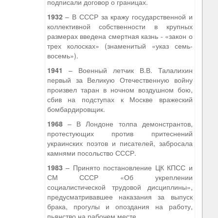
подписали договор о границах.
1932
– В СССР за кражу государственной и
коллективной собственности в крупных
размерах введена смертная казнь - «закон о
трех колосках» (знаменитый «указ семь-
восемь»).
1941
– Военный летчик В.В. Талалихин
первый за Великую Отечественную войну
произвел таран в ночном воздушном бою,
сбив на подступах к Москве вражеский
бомбардировщик.
1968
– В Лондоне толпа демонстрантов,
протестующих против притеснений
украинских поэтов и писателей, забросала
камнями посольство СССР.
1983
– Принято постановление ЦК КПСС и
СМ СССР «Об укреплении
социалистической трудовой дисциплины»,
предусматривавшее наказания за выпуск
брака, прогулы и опоздания на работу,
пьянство на рабочем месте.