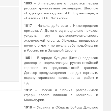
1803
– В путешествие отправилась первая
русская кругосветная экспедиция. Шлюпом
«Надежда» командовал И.Ф. Крузенштерн, а
«Невой» - Ю.Ф. Лисянский.
1817
– Начала действовать Нижегородская
ярмарка. А. Дюма-отец специально приехал
увидеть эту достопримечательность
экзотической страны. Ярмарка процветала
почти сто лет и не имела себе подобных ни
в России, ни в Западной Европе.
1851
– В городе Кульджа (Китай) подписан
договор о нормализации русско-китайской
торговли на среднеазиатской границе.
Договор предусматривал порядок торговли,
охрану караванов, наказание за грабеж и
т.д.
1912
– Россия и Япония разграничили
сферы своего влияния в Монголии и
Маньчжурии.
1918
– Украина и Область Войска Донского