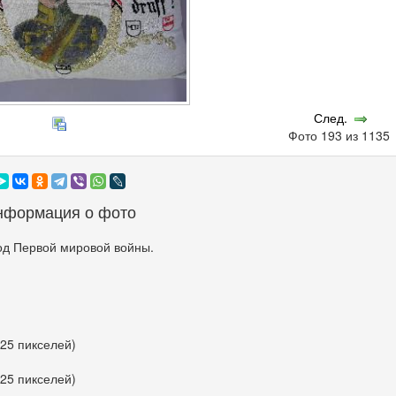
След.
Фото 193 из 113
нформация о фото
од Первой мировой войны.
225 пикселей)
225 пикселей)