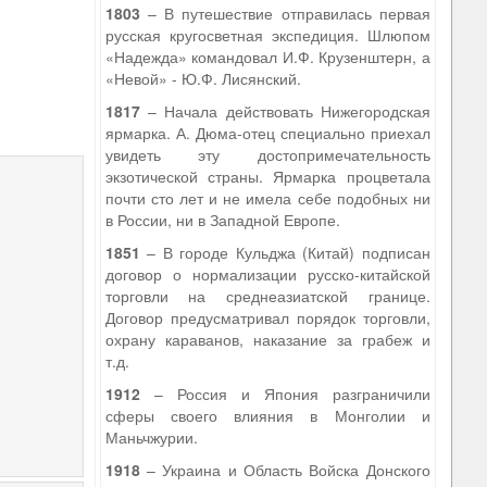
1803
– В путешествие отправилась первая
русская кругосветная экспедиция. Шлюпом
«Надежда» командовал И.Ф. Крузенштерн, а
«Невой» - Ю.Ф. Лисянский.
1817
– Начала действовать Нижегородская
5
ярмарка. А. Дюма-отец специально приехал
увидеть эту достопримечательность
экзотической страны. Ярмарка процветала
почти сто лет и не имела себе подобных ни
в России, ни в Западной Европе.
1851
– В городе Кульджа (Китай) подписан
договор о нормализации русско-китайской
торговли на среднеазиатской границе.
Договор предусматривал порядок торговли,
охрану караванов, наказание за грабеж и
т.д.
1912
– Россия и Япония разграничили
сферы своего влияния в Монголии и
Маньчжурии.
1918
– Украина и Область Войска Донского