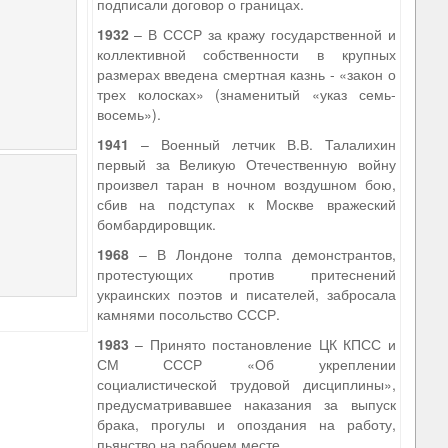
подписали договор о границах.
1932
– В СССР за кражу государственной и
коллективной собственности в крупных
размерах введена смертная казнь - «закон о
трех колосках» (знаменитый «указ семь-
восемь»).
1941
– Военный летчик В.В. Талалихин
первый за Великую Отечественную войну
произвел таран в ночном воздушном бою,
сбив на подступах к Москве вражеский
бомбардировщик.
1968
– В Лондоне толпа демонстрантов,
протестующих против притеснений
украинских поэтов и писателей, забросала
камнями посольство СССР.
1983
– Принято постановление ЦК КПСС и
СМ СССР «Об укреплении
социалистической трудовой дисциплины»,
предусматривавшее наказания за выпуск
брака, прогулы и опоздания на работу,
пьянство на рабочем месте.