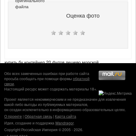
оригинального
файла
Оценка фото
купить бу контейнер 20 футов дешево морской
.
Обо всех замеченных ошибках при работе сайта
просьба сообщать при помощи формы
обратной
связи
.
Настоящий ресурс может содержать материалы 18+.
Проект является некоммерческим и не предназначен для извлечения
какой-либо выгоды из публикуемых материалов,
он создан исключительно в информационно-образовательных целях.
О проекте
|
Обратная связь
|
Карта сайта
Идея, создание и поддержка
Wandragor
.
Copyright Российская Империя © 2005 - 2026.