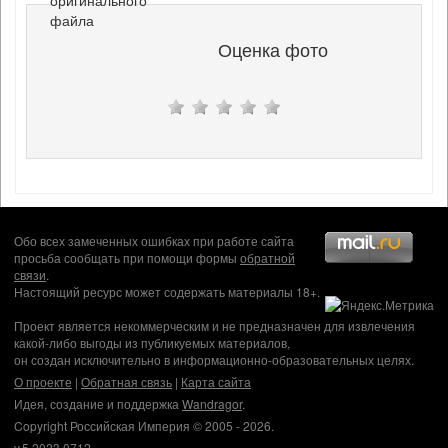
файла
Оценка фото
Обо всех замеченных ошибках при работе сайта
просьба сообщать при помощи формы
обратной
связи
.
Настоящий ресурс может содержать материалы 18+.
Проект является некоммерческим и не предназначен для извлечения
какой-либо выгоды из публикуемых материалов,
он создан исключительно в информационно-образовательных целях.
О проекте
|
Обратная связь
|
Карта сайта
Идея, создание и поддержка
Wandragor
.
Copyright Российская Империя © 2005 - 2026.
v.5.2023.0712