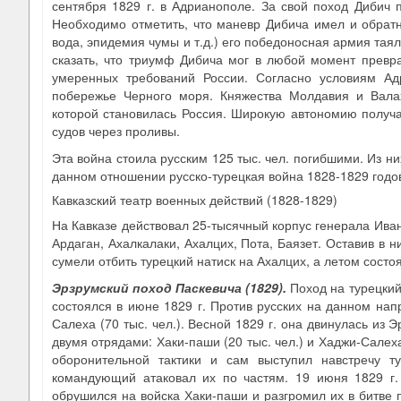
сентября 1829 г. в Адрианополе. За свой поход Дибич
Необходимо отметить, что маневр Дибича имел и обратн
вода, эпидемия чумы и т.д.) его победоносная армия таял
сказать, что триумф Дибича мог в любой момент превра
умеренных требований России. Согласно условиям Ад
побережье Черного моря. Княжества Молдавия и Вала
которой становилась Россия. Широкую автономию получа
судов через проливы.
Эта война стоила русским 125 тыс. чел. погибшими. Из н
данном отношении русско-турецкая война 1828-1829 годо
Кавказский театр военных действий (1828-1829)
На Кавказе действовал 25-тысячный корпус генерала Иван
Ардаган, Ахалкалаки, Ахалцих, Пота, Баязет. Оставив в н
сумели отбить турецкий натиск на Ахалцих, а летом сост
Эрзрумский поход Паскевича (1829)
.
Поход на турецкий 
состоялся в июне 1829 г. Против русских на данном на
Салеха (70 тыс. чел.). Весной 1829 г. она двинулась из 
двумя отрядами: Хаки-паши (20 тыс. чел.) и Хаджи-Салеха 
оборонительной тактики и сам выступил навстречу т
командующий атаковал их по частям. 19 июня 1829 г
обрушился на войска Хаки-паши и разгромил их в битве пр