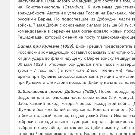
наступления. План нового командующего состоял в том, 
на Константинополь (Стамбул). К активным действия
враждебности Австрии к успехам России на Балканах. Ме
русскими Варны. Но подоспевшие из Добруджи части ген
войска. 7 мая Дибич с основными силами (свыше 60 тыс.
командование в середине мая организовало новый поход
Решид-паши, который сменил на посту главнокомандующе
Битва при Кулевче (1829)
.
Дибич решил предотвратить э
Российский командующий оставил осаждать Силистрию 30-
юг для удара во фланг идущему к Варне войску Решид-па
30 мая 1829 г. Упорный бой длился пять часов и завер
турки ~ 7 тыс. чел. ( в том числе 2 тыс. пленными). Ре
армии при Кулевче способствовал капитуляции Силистрии
при Кулевче и Силистрии позволил Дибичу начать выполне
Забалканский поход Дибича (1829)
.
После победы при
Выделив для ее блокады часть своих войск (3-й корпус)
Забалканский поход, который решил исход этой войны. 
Шумле и без колебаний двинулся на Константинополь (Ст
и блистательный маневр, выдвинувший Ивана Ивановича 
отбросив заградительные турецкие отряды, форсировал
выбран не случайно, так как здесь Дибич имел у себя в
стороны Черноморского флота. Более того, для подгото