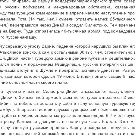
чтобы, опираясь на Варну и поддержку Черноморского флота, сове
м русских побуждала и международная обстановка, связанна
жду тем турецкое командование в апреле начало наступление про
ерала Рота (14 тыс. чел.) сумели отразить натиск 25-тысячног
 чел.) переправился через Дунай и осадил Силистрию. Тем времен
 на Варну. Туда отправилась 40-тысячная армия под командова
го Хуссейна-пашу.
ту серьезную угрозу Варне, падение которой нарушило бы план ег
тысячное войско, а сам с остальными 30 тыс. чел. стремительно 
ши. Дибич настиг турецкую армию в районе Кулевчи и решительно 
шился полным поражением Решид-паши. Русские потеряли свыше 2
шид-паша отступил к Шумле и прекратил активные действия. Разгр
, гарнизон которой сдался 19 июня. В плен попало свыше 9 тыс.
ние основной части своего плана.
 Кулевче и взятия Силистрии Дибич отказался от наступления
, Дибич с 35-тысячной армией скрытно от турок отправился 2 июл
Дибич не побоялся оставить у себя в тылу основную турецкую гр
амбул). Впервые в истории русско-турецких войн был совершен с
Дибича в число знаменитых русских полководцев. 6-7 июля русс
и речку Камчию и двинулись в восточную часть Балкан. Этот 
 тылу занятую русскими крепость Варну и всегда мог получить п
вки похода, русский морской десант еще в феврале захватил н