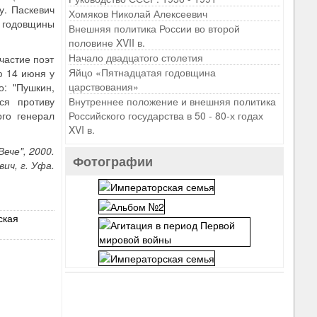
у. Паскевич
Хомяков Николай Алексеевич
й годовщины
Внешняя политика России во второй
половине XVII в.
Начало двадцатого столетия
частие поэт
Яйцо «Пятнадцатая годовщина
ю 14 июня у
царствования»
о: "Пушкин,
ся противу
Внутреннее положение и внешняя политика
ого генерал
Российского государства в 50 - 80-х годах
XVI в.
ече", 2000.
Фотографии
ич, г. Уфа.
ская