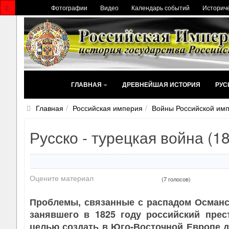
Фотографии
Видео
Календарь событий
Историче
ГЛАВНАЯ
ДРЕВНЕЙШАЯ ИСТОРИЯ
РУС
Главная
Российская империя
Войны Российской им
Русско - турецкая война (18
Оцените материал
(7 голосов)
Проблемы, связанные с распадом Османс
занявшего в 1825 году российский прес
целью создать в Юго-Восточной Европе 