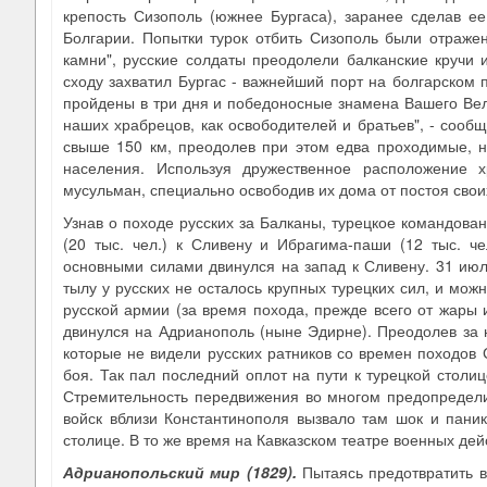
крепость Сизополь (южнее Бургаса), заранее сделав ее
Болгарии. Попытки турок отбить Сизополь были отражен
камни", русские солдаты преодолели балканские кручи 
сходу захватил Бургас - важнейший порт на болгарском 
пройдены в три дня и победоносные знамена Вашего Вели
наших храбрецов, как освободителей и братьев", - сооб
свыше 150 км, преодолев при этом едва проходимые, н
населения. Используя дружественное расположение 
мусульман, специально освободив их дома от постоя свои
Узнав о походе русских за Балканы, турецкое командова
(20 тыс. чел.) к Сливену и Ибрагима-паши (12 тыс. ч
основными силами двинулся на запад к Сливену. 31 июл
тылу у русских не осталось крупных турецких сил, и мо
русской армии (за время похода, прежде всего от жары 
двинулся на Адрианополь (ныне Эдирне). Преодолев за 
которые не видели русских ратников со времен походов С
боя. Так пал последний оплот на пути к турецкой столиц
Стремительность передвижения во многом предопредели
войск вблизи Константинополя вызвало там шок и паник
столице. В то же время на Кавказском театре военных дей
Адрианопольский мир (1829)
.
Пытаясь предотвратить в