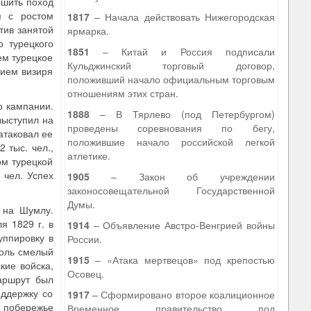
ршить поход
я с ростом
1817
– Начала действовать Нижегородская
тив занятой
ярмарка.
о турецкого
1851
– Китай и Россия подписали
ем турецкое
Кульджинский торговый договор,
нием визиря
положивший начало официальным торговым
отношениям этих стран.
о кампании.
1888
– В Тярлево (под Петербургом)
выступил на
проведены соревнования по бегу,
атаковал ее
положившие начало российской легкой
 тыс. чел.,
атлетике.
ом турецкой
 чел. Успех
1905
– Закон об учреждении
законосовещательной Государственной
Думы.
 на Шумлу.
я 1829 г. в
1914
– Объявление Австро-Венгрией войны
уппировку в
России.
толь смелый
1915
– «Атака мертвецов» под крепостью
кие войска,
Осовец.
маршрут был
оддержку со
1917
– Сформировано второе коалиционное
а побережье
Временное правительство под