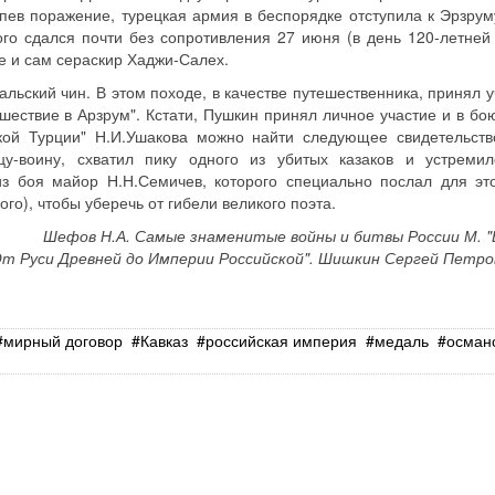
рпев поражение, турецкая армия в беспорядке отступила к Эрзрум
рого сдался почти без сопротивления 27 июня (в день 120-летне
ле и сам сераскир Хаджи-Салех.
ьский чин. В этом походе, в качестве путешественника, принял у
шествие в Арзрум". Кстати, Пушкин принял личное участие и в бо
кой Турции" Н.И.Ушакова можно найти следующее свидетельств
цу-воину, схватил пику одного из убитых казаков и устремил
из боя майор Н.Н.Семичев, которого специально послал для эт
го), чтобы уберечь от гибели великого поэта.
Шефов Н.А. Самые знаменитые войны и битвы России М. "В
От Руси Древней до Империи Российской". Шишкин Сергей Петров
мирный договор
Кавказ
российская империя
медаль
осман