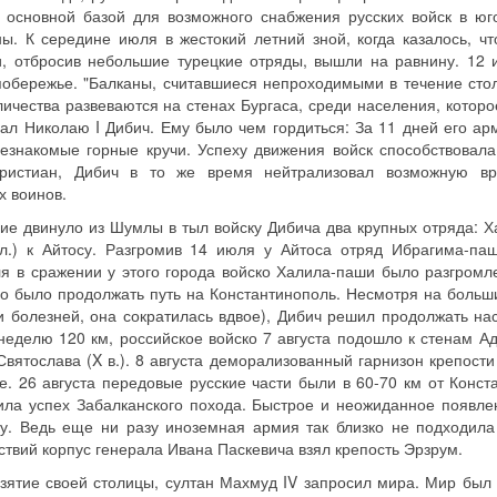
 основной базой для возможного снабжения русских войск в юг
ы. К середине июля в жестокий летний зной, когда казалось, чт
и, отбросив небольшие турецкие отряды, вышли на равнину. 12
побережье. "Балканы, считавшиеся непроходимыми в течение стол
чества развеваются на стенах Бургаса, среди населения, которо
щал Николаю I Дибич. Ему было чем гордиться: За 11 дней его а
езнакомые горные кручи. Успеху движения войск способствовал
христиан, Дибич в то же время нейтрализовал возможную вр
х воинов.
ние двинуло из Шумлы в тыл войску Дибича два крупных отряда: 
ел.) к Айтосу. Разгромив 14 июля у Айтоса отряд Ибрагима-па
я в сражении у этого города войско Халила-паши было разгромле
жно было продолжать путь на Константинополь. Несмотря на больш
и болезней, она сократилась вдвое), Дибич решил продолжать на
неделю 120 км, российское войско 7 августа подошло к стенам А
вятослава (X в.). 8 августа деморализованный гарнизон крепости
е. 26 августа передовые русские части были в 60-70 км от Конст
ла успех Забалканского похода. Быстрое и неожиданное появле
у. Ведь еще ни разу иноземная армия так близко не подходила
ствий корпус генерала Ивана Паскевича взял крепость Эрзрум.
зятие своей столицы, султан Махмуд IV запросил мира. Мир был