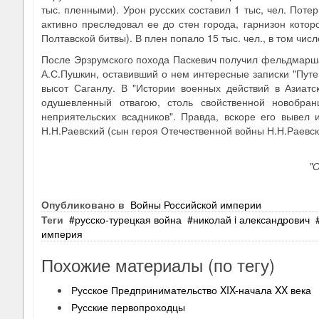
тыс. пленными). Урон русских составил 1 тыс, чел. Поте
активно преследовал ее до стен города, гарнизон кото
Полтавской битвы). В плен попало 15 тыс. чел., в том чис
После Эрзрумского похода Паскевич получил фельдмаршал
А.С.Пушкин, оставивший о нем интересные записки "Путе
высот Саганлу. В "Истории военных действий в Азиатс
одушевленный отвагою, столь свойственной новобран
неприятельских всадников". Правда, вскоре его вывел 
Н.Н.Раевский (сын героя Отечественной войны Н.Н.Раевско
"
Опубликовано в
Войны Российской империи
Теги
русско‐турецкая война
николай i александрович
империя
Похожие материалы (по тегу)
Русское Предпринимательство XIX-начала XX века
Русские первопроходцы