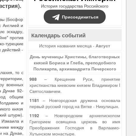
встрия).
История государства Российского
Присоединиться
ивы (Босфор
с Англией и
ую эскадру,
Календарь событий
йне" против
ко-турецкие
История названия месяца -
Август
 действий -
День мученицы Христины, благотворных
князей Бориса и Глеба, преподобного
Поликарпа, архимандрита Печерского
лахия, то с
территории,
988
– Крещение Руси, принятие
ру военных
христианства киевским князем Владимиром I
а Дунае 92-
Святославичем.
 под общим
1181
– Новгородская дружина основала
 Молдавию и
первый русский город на Вятке - Никулицын.
икого князя
кий штурм).
1192
– Новгородским архиепископом
е Измаила и
Григорием освящена церковь во имя
ьнике между
Преображения Господня в Варлаамо-
и на Дунае,
Хутынском монастыре.