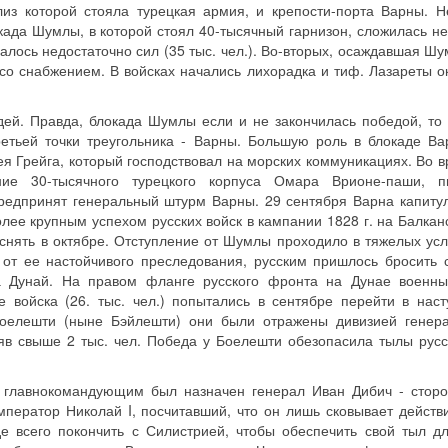
из которой стояла турецкая армия, и крепости-порта Варны. Н
када Шумлы, в которой стоял 40-тысячный гарнизон, сложилась не
залось недостаточно сил (35 тыс. чел.). Во-вторых, осаждавшая Шу
со снабжением. В войсках начались лихорадка и тиф. Лазареты о
ей. Правда, блокада Шумлы если и не закончилась победой, то
етьей точки треугольника - Варны. Большую роль в блокаде В
 Грейга, который господствовал на морских коммуникациях. Во 
ие 30-тысячного турецкого корпуса Омара Врионе-паши, п
редпринят генеральный штурм Варны. 29 сентября Варна капиту
олее крупным успехом русских войск в кампании 1828 г. на Балкан
нять в октябре. Отступление от Шумлы проходило в тяжелых усл
 от ее настойчивого преследования, русским пришлось бросить 
за Дунай. На правом фланге русского фронта на Дунае военны
е войска (26. тыс. чел.) попытались в сентябре перейти в нас
 Боелешти (ныне Бэйлешти) они были отражены дивизией генер
еряв свыше 2 тыс. чел. Победа у Боелешти обезопасила тылы русс
главнокомандующим был назначен генерал Иван Дибич - сторо
мператор Николай I, посчитавший, что он лишь сковывает действ
 всего покончить с Силистрией, чтобы обеспечить свой тыл д