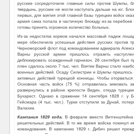
русские сосредоточили главные силы против Шумлы, бл
твердынь, русские не могли наступать дальше на юг. Бло
первых, для взятия этой главной базы турецких войск ока
армия сама попала в частичную блокаду из-за перебоев 
готовы принять огромное количество больных.
Из-за недостатка кормов начался массовый падеж лошад
мере обеспечила успешные действия русских против тр
Черноморский флот под командованием адмирала Алексея
Варны русской армии пришлось отразить наступлен
деблокировать осажденный гарнизон. 26 сентября был п
плен сдалось около 7 тыс. чел. Взятие Варны стало наиб
военных действий. Осаду Силистрии и Шумлы пришлось с
активных действий турецкой конницы. Чтобы оторваться
Основная часть войск (75 %) отправилась зимовать 
развернулись в районе крепости Видин, откуда турецки
Бухарест. Однако в сражении 14 сентября 1828 г. у
Гейсмара (4 тыс. чел.). Турки отступили за Дунай, пот
Валахии.
Кампания 1829 года
.
В феврале вместо Витгенштейна 
решительных действий. В то же время войска покинул и
командования. В кампанию 1829 г. Дибич решил прежде