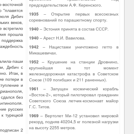
о-восточной
председательством А.Ф. Керенского.
о "плавятся
1935
– Открытие первых всесоюзных
 июля Дибич
соревнований по парашютному спорту.
ьких веков,
е встретило
1940
– Эстония принята в состав СССР.
рмия прошла
1940
– Арест Н.И. Вавилова.
а поддержка
аждебность
1942
– Нацистами уничтожено гетто в
Микашевичах.
Халила-паши
1952
– Крушение на станции Дровнино,
ши, Дибич с
крупнейшая на тот момент
но. Итак, в
железнодорожная катастрофа в Советском
ие потери в
Союзе (109 погибших и 211 раненных).
ступление и
1961
– Запущен космический корабль
дрианополя,
«Восток-2», который пилотировал гражданин
 сдался без
Советского Союза летчик-космонавт майор
антинополя.
Г.С. Титов.
ние русских
 к турецкой
1969
– Вертолет Ми-12 установил мировой
рекорд, подняв 40204,5 кг полезной нагрузки
на высоту 2255 метров.
 подписан 2