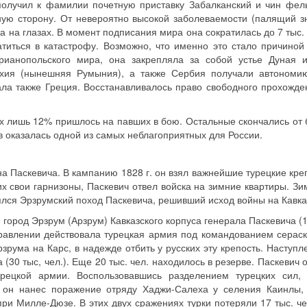
 получил к фамилии почетную приставку Забалканский и чин фе
ую сторону. От невероятно высокой заболеваемости (палящий з
а на глазах. В момент подписания мира она сократилась до 7 тыс.
титься в катастрофу. Возможно, что именно это стало причиной
рианопольского мира, она закрепляла за собой устье Дуная и
хия (нынешняя Румыния), а также Сербия получали автономию
ла также Греция. Восстанавливалось право свободного прохожде
их лишь 12% пришлось на павших в бою. Остальные скончались от 
в оказалась одной из самых неблагоприятных для России.
а Паскевича. В кампанию 1828 г. он взял важнейшие турецкие креп
их свои гарнизоны, Паскевич отвел войска на зимние квартиры. Зи
оялся Эрзрумский поход Паскевича, решивший исход войны на Кавка
город Эрзрум (Арзрум) Кавказского корпуса генерала Паскевича (18
правлении действовала турецкая армия под командованием серас
Эрзрума на Карс, в надежде отбить у русских эту крепость. Наступл
(30 тыс, чел.). Еще 20 тыс. чел. находилось в резерве. Паскевич 
урецкой армии. Воспользовавшись разделением турецких сил, 
. он нанес поражение отряду Хаджи-Салеха у селения Каинлы,
и Милле-Дюзе. В этих двух сражениях турки потеряли 17 тыс. чел.