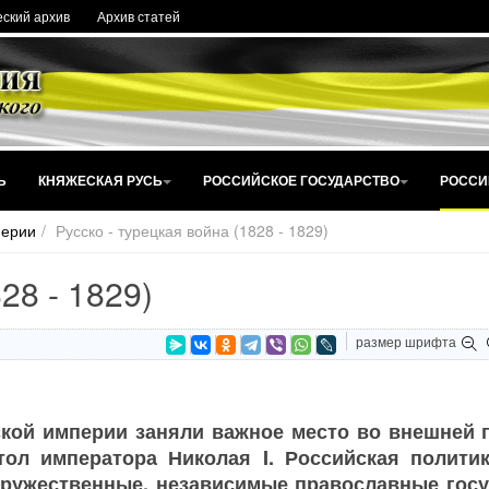
ский архив
Архив статей
Ь
КНЯЖЕСКАЯ РУСЬ
РОССИЙСКОЕ ГОСУДАРСТВО
РОССИ
перии
Русско - турецкая война (1828 - 1829)
28 - 1829)
размер шрифта
кой империи заняли важное место во внешней 
тол императора Николая I. Российская полити
дружественные, независимые православные госу