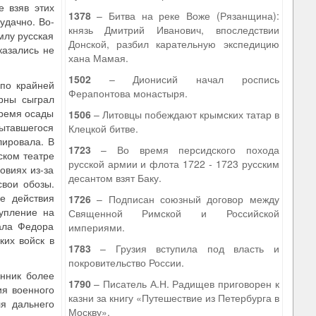
е взяв этих
1378
– Битва на реке Воже (Рязанщина):
удачно. Во-
князь Дмитрий Иванович, впоследствии
млу русская
Донской, разбил карательную экспедицию
казались не
хана Мамая.
1502
– Дионисий начал роспись
 по крайней
Ферапонтова монастыря.
арны сыграл
время осады
1506
– Литовцы побеждают крымских татар в
ытавшегося
Клецкой битве.
лировала. В
1723
– Во время персидского похода
ском театре
русской армии и флота 1722 - 1723 русским
овиях из-за
десантом взят Баку.
свои обозы.
е действия
1726
– Подписан союзный договор между
тупление на
Священной Римской и Российской
ала Федора
империями.
ких войск в
1783
– Грузия вступила под власть и
покровительство России.
нник более
1790
– Писатель А.Н. Радищев приговорен к
ия военного
казни за книгу «Путешествие из Петербурга в
ля дальнего
Москву».