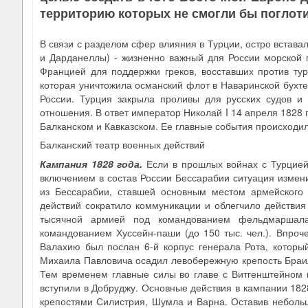
территорию которых не смогли бы поглоти
В связи с разделом сфер влияния в Турции, остро встава
и Дарданеллы) - жизненно важный для России морской п
Францией для поддержки греков, восставших против тур
которая уничтожила османский флот в Наваринской бухте.
России. Турция закрыла проливы для русских судов и 
отношения. В ответ император Николай I 14 апреля 1828 г
Балканском и Кавказском. Ее главные события происходи
Балканский театр военных действий
Кампания 1828 года
.
Если в прошлых войнах с Турцией
включением в состав России Бессарабии ситуация измен
из Бессарабии, ставшей основным местом армейского 
действий сократило коммуникации и облегчило действия
тысячной армией под командованием фельдмаршала
командованием Хуссейн-паши (до 150 тыс. чел.). Впроч
Валахию был послан 6-й корпус генерала Рота, который
Михаила Павловича осадил левобережную крепость Браил
Тем временем главные силы во главе с Витгенштейном 
вступили в Добруджу. Основные действия в кампании 1828
крепостями Силистрия, Шумла и Варна. Оставив небольшо