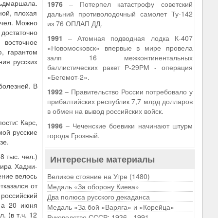
льдмаршала.
1976
– Потерпел катастрофу советский
ной, плохая
дальний противолодочный самолет Ту-142
 чел. Можно
из 76 ОПЛАП ДД.
 достаточно
1991
– Атомная подводная лодка К-407
 восточное
«Новомосковск» впервые в мире провела
, гарантом
залп 16 межконтинентальных
ния русских
баллистических ракет Р-29РМ - операция
«Бегемот-2».
болезней. В
1992
– Правительство России потребовало у
прибалтийских республик 7,7 млрд долларов
в обмен на вывод российских войск.
ости: Карс,
1996
– Чеченские боевики начинают штурм
мой русские
города Грозный.
зе.
 тыс. чел.)
Интересные материалы
кира Хаджи-
ение велось
Великое стояние на Угре (1480)
отказался от
Медаль «За оборону Киева»
российский
Два полюса русского декаданса
 а 20 июня
Медаль «За бой «Варяга» и «Корейца»
 (в т.ч. 12
Руководство СССР: 1936 - 1991