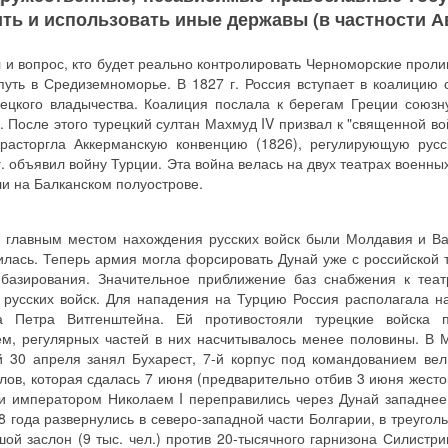
ть и использовать иные державы (в частности А
л и вопрос, кто будет реально контролировать Черноморские прол
уть в Средиземноморье. В 1827 г. Россия вступает в коалицию 
ецкого владычества. Коалиция послала к берегам Греции союзн
 После этого турецкий султан Махмуд IV призвал к "священной во
расторгла Аккерманскую конвенцию (1826), регулирующую русс
. объявил войну Турции. Эта война велась на двух театрах военных
ли на Балканском полуострове.
 главным местом нахождения русских войск были Молдавия и Ва
илась. Теперь армия могла форсировать Дунай уже с российской 
базирования. Значительное приближение баз снабжения к теат
 русских войск. Для нападения на Турцию Россия располагала н
 Петра Витгенштейна. Ей противостояли турецкие войска
ем, регулярных частей в них насчитывалось менее половины. В
 30 апреля занял Бухарест, 7-й корпус под командованием вел
ов, которая сдалась 7 июня (предварительно отбив 3 июня жесто
и императором Николаем I переправились через Дунай западне
 года развернулись в северо-западной части Болгарии, в треугол
й заслон (9 тыс. чел.) против 20-тысячного гарнизона Силистри