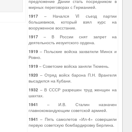
предложение Дании стать посредником в
мирных переговорах с Германией.
1917
– Начался VI съезд партии
большевиков, который взял курс на
вооруженное восстание.
1917
– В России снят запрет на
деятельность иезуитского ордена.
1919
– Польские войска захватили Минск и
Ровно.
1919
– Советские войска заняли Тюмень.
1920
– Отряд войск барона П.Н. Врангеля
высадился на Кубани.
1932
– В СССР разрешен труд женщин на
шахтах.
1941
– И.В. Сталин назначен
главнокомандующим советской армией.
1941
– Пять самолетов «Ил-4» совершили
первую советскую бомбардировку Берлина.