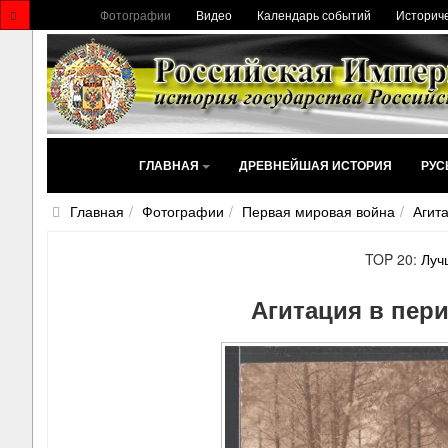
Фотографии
Видео
Календарь событий
Историче
ГЛАВНАЯ
ДРЕВНЕЙШАЯ ИСТОРИЯ
РУС
Главная
Фотографии
Первая мировая война
Агит
TOP 20:
Луч
Агитация в пер