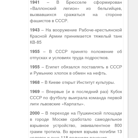
1941
– В Брюсселе сформирован
«Валлонский легион» из бельгийцев,
вызвавшихся сражаться на стороне
фашистов в СССР.
1943
– На вооружение Рабоче-крестьянской
Красной Армии принимается тяжелый танк
КВ-85
1955
– В СССР принято положение об
отпусках и условиях труда подростков.
1955
– Египет обязался поставлять в СССР
и Румынию хлопок в обмен на нефть.
1968
– В Киеве открыт Институт культуры.
1969
– Впервые (и в последний раз) Кубок
СССР по футболу выиграла команда первой
лиги львовские «Карпаты».
2000
– В переходе на Пушкинской площади
в городе Москве сработало самодельное
взрывное устройство, эквивалентное 800
грамм тротила. Во время взрыва погибли 13
человек и еще 118 получили ранения.