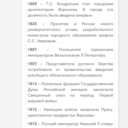
1805
– Т.С. Кондратьев стал городским
архитектором Воронежа. В городе эта
должность была введена впервые.
1835
– Принятие в России нового
университетского устава, разработанного
министром народного образования графом
С.С. Уваровым.
1897
– Посещение германским
императором Вильгельмом II Петергофа.
1907
– Представители русского Земства
потребовали от правительства введения
всеобщего обязательного образования.
1914
– Различные фракции Государственной
Думы Российской империи заключили
Священный союз на период Первой
мировой войны.
1915
– Немецкие войска захватили Прагу,
укрепленное предместье Варшавы.
1915
– Русский император Николай II отверг