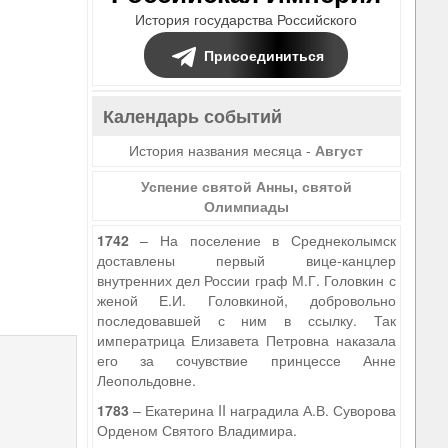
История государства Российского
Присоединиться
Календарь событий
История названия месяца -
Август
Успение святой Анны, святой
Олимпиады
1742
– На поселение в Среднеколымск
доставлены первый вице-канцлер
внутренних дел России граф М.Г. Головкин с
женой Е.И. Головкиной, добровольно
5
последовавшей с ним в ссылку. Так
императрица Елизавета Петровна наказала
его за сочувствие принцессе Анне
Леопольдовне.
1783
– Екатерина II наградила А.В. Суворова
Орденом Святого Владимира.