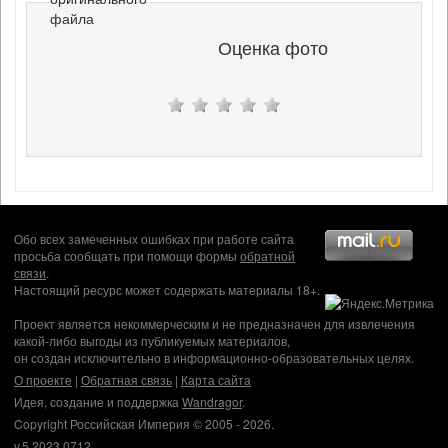
файла
Оценка фото
Обо всех замеченных ошибках при работе сайта
просьба сообщать при помощи формы
обратной
связи
.
Настоящий ресурс может содержать материалы 18+.
Проект является некоммерческим и не предназначен для извлечения
какой-либо выгоды из публикуемых материалов,
он создан исключительно в информационно-образовательных целях.
О проекте
|
Обратная связь
|
Карта сайта
Идея, создание и поддержка
Wandragor
.
Copyright Российская Империя © 2005 - 2026.
v.5.2023.0712