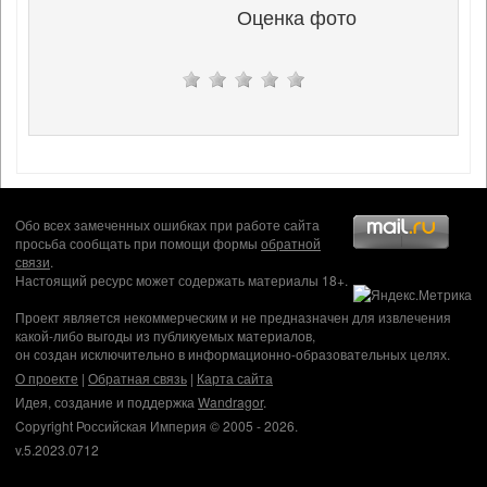
Оценка фото
Обо всех замеченных ошибках при работе сайта
просьба сообщать при помощи формы
обратной
связи
.
Настоящий ресурс может содержать материалы 18+.
Проект является некоммерческим и не предназначен для извлечения
какой-либо выгоды из публикуемых материалов,
он создан исключительно в информационно-образовательных целях.
О проекте
|
Обратная связь
|
Карта сайта
Идея, создание и поддержка
Wandragor
.
Copyright Российская Империя © 2005 - 2026.
v.5.2023.0712