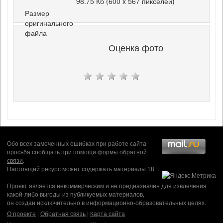
98.75 Кб (600 x 567 пикселей)
Размер
оригинального
файла
Оценка фото
Обо всех замеченных ошибках при работе сайта
просьба сообщать при помощи формы
обратной
связи
.
Настоящий ресурс может содержать материалы 18+.
Проект является некоммерческим и не предназначен для извлечения
какой-либо выгоды из публикуемых материалов,
он создан исключительно в информационно-образовательных целях.
О проекте
|
Обратная связь
|
Карта сайта