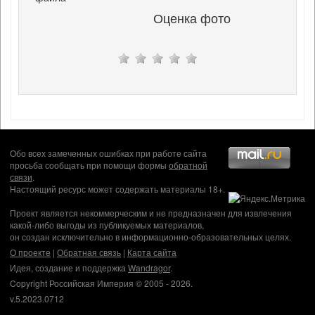
Оценка фото
Обо всех замеченных ошибках при работе сайта
просьба сообщать при помощи формы
обратной
связи
.
Настоящий ресурс может содержать материалы 18+.
Проект является некоммерческим и не предназначен для извлечения
какой-либо выгоды из публикуемых материалов,
он создан исключительно в информационно-образовательных целях.
О проекте
|
Обратная связь
|
Карта сайта
Идея, создание и поддержка
Wandragor
.
Copyright Российская Империя © 2005 - 2026.
v.5.2023.0712