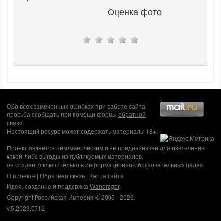
Оценка фото
Обо всех замеченных ошибках при работе сайта
просьба сообщать при помощи формы
обратной
связи
.
Настоящий ресурс может содержать материалы 18+.
Проект является некоммерческим и не предназначен для извлечения
какой-либо выгоды из публикуемых материалов,
он создан исключительно в информационно-образовательных целях.
О проекте
|
Обратная связь
|
Карта сайта
Идея, создание и поддержка
Wandragor
.
Copyright Российская Империя © 2005 - 2026.
v.5.2023.0712