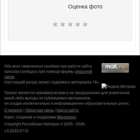
Оценка фото
Обо всех замеченных ошибках при работе сайта
просьба сообщать при помощи формы
обратной
связи
.
Настоящий ресурс может содержать материалы 18+.
Проект является некоммерческим и не предназначен для извлечения
какой-либо выгоды из публикуемых материалов,
он создан исключительно в информационно-образовательных целях.
О проекте
|
Обратная связь
|
Карта сайта
Идея, создание и поддержка
Wandragor
.
Copyright Российская Империя © 2005 - 2026.
v.5.2023.0712