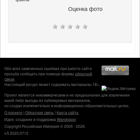
Оценка фото
Обо всех замеченных ошибках при работе сайта
просьба сообщать при помощи формы
обратной
связи
.
Настоящий ресурс может содержать материалы 18+.
Проект является некоммерческим и не предназначен для извлечения
какой-либо выгоды из публикуемых материалов,
он создан исключительно в информационно-образовательных целях.
О проекте
|
Обратная связь
|
Карта сайта
Идея, создание и поддержка
Wandragor
.
Copyright Российская Империя © 2005 - 2026.
v.5.2023.0712