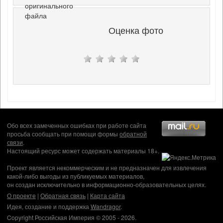
оригинального
файла
Оценка фото
Обо всех замеченных ошибках при работе сайта
просьба сообщать при помощи формы
обратной
связи
.
Настоящий ресурс может содержать материалы 18+.
Проект является некоммерческим и не предназначен для извлечения
какой-либо выгоды из публикуемых материалов,
он создан исключительно в информационно-образовательных целях.
О проекте
|
Обратная связь
|
Карта сайта
Идея, создание и поддержка
Wandragor
.
Copyright Российская Империя © 2005 - 2026.