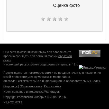
Оценка фото
Обо всех замеченных ошибках при работе сайта
просьба сообщать при помощи формы
обратной
связи
.
Настоящий ресурс может содержать материалы 18+.
Проект является некоммерческим и не предназначен для извлечения
какой-либо выгоды из публикуемых материалов,
он создан исключительно в информационно-образовательных целях.
О проекте
|
Обратная связь
|
Карта сайта
Идея, создание и поддержка
Wandragor
.
Copyright Российская Империя © 2005 - 2026.
v.5.2023.0712