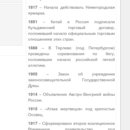
1817
– Начала действовать Нижегородская
ярмарка.
1851
– Китай и Россия подписали
Кульджинский торговый договор,
положивший начало официальным торговым
отношениям этих стран.
1888
– В Тярлево (под Петербургом)
проведены соревнования по бегу,
положившие начало российской легкой
атлетике.
1905
– Закон об учреждении
законосовещательной Государственной
Думы.
1914
– Объявление Австро-Венгрией войны
России.
1915
– «Атака мертвецов» под крепостью
Осовец.
1917
– Сформировано второе коалиционное
Временное правительство под