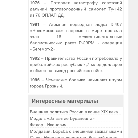
1976
– Потерпел катастрофу советский
дальний противолодочный самолет Ту-142
из 76 ОПЛАП ДД.
1991
– Атомная подводная лодка К-407
«Новомосковск» впервые в мире провела
залп 16 межконтинентальных
баллистических ракет Р-29РМ - операция
«Бегемот-2».
1992
– Правительство России потребовало у
прибалтийских республик 7,7 млрд долларов
в обмен на вывод российских войск.
1996
– Чеченские боевики начинают штурм
города Грозный.
Интересные материалы
Внешняя политика России в конце XIX века
Медаль «За взятие Будапешта»
Федор I Иванович
Молдавия. Борьба с внешними захватчиками
Съезд Народных депутатов. Высший орган