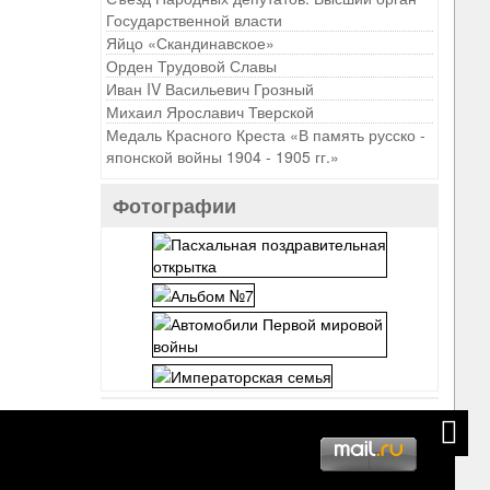
Государственной власти
Яйцо «Скандинавское»
Орден Трудовой Славы
Иван IV Васильевич Грозный
Михаил Ярославич Тверской
Медаль Красного Креста «В память русско -
японской войны 1904 - 1905 гг.»
Фотографии