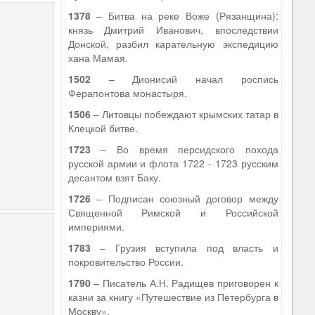
1378
– Битва на реке Воже (Рязанщина):
князь Дмитрий Иванович, впоследствии
Донской, разбил карательную экспедицию
хана Мамая.
1502
– Дионисий начал роспись
Ферапонтова монастыря.
1506
– Литовцы побеждают крымских татар в
Клецкой битве.
1723
– Во время персидского похода
русской армии и флота 1722 - 1723 русским
десантом взят Баку.
1726
– Подписан союзный договор между
Священной Римской и Российской
империями.
1783
– Грузия вступила под власть и
покровительство России.
1790
– Писатель А.Н. Радищев приговорен к
казни за книгу «Путешествие из Петербурга в
Москву».