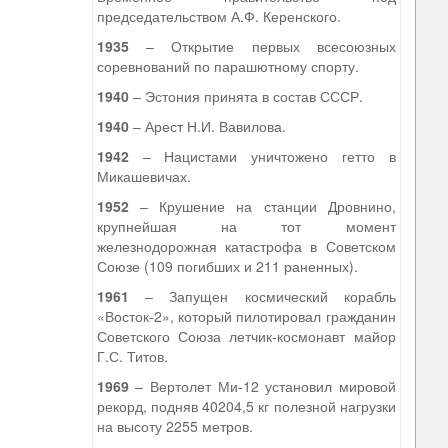
председательством А.Ф. Керенского.
1935
– Открытие первых всесоюзных
соревнований по парашютному спорту.
1940
– Эстония принята в состав СССР.
1940
– Арест Н.И. Вавилова.
1942
– Нацистами уничтожено гетто в
Микашевичах.
1952
– Крушение на станции Дровнино,
крупнейшая на тот момент
железнодорожная катастрофа в Советском
Союзе (109 погибших и 211 раненных).
1961
– Запущен космический корабль
«Восток-2», который пилотировал гражданин
Советского Союза летчик-космонавт майор
Г.С. Титов.
1969
– Вертолет Ми-12 установил мировой
рекорд, подняв 40204,5 кг полезной нагрузки
на высоту 2255 метров.