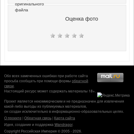
оригинального
файла
Оценка фото
Обо всех замеченных ошибках при работе сайта
просьба сообщать при помощи формы
обратной
связи
.
Настоящий ресурс может содержать материалы 18+.
Проект является некоммерческим и не предназначен для извлечения
какой-либо выгоды из публикуемых материалов,
он создан исключительно в информационно-образовательных целях.
О проекте
|
Обратная связь
|
Карта сайта
Идея, создание и поддержка
Wandragor
.
Copyright Российская Империя © 2005 - 2026.