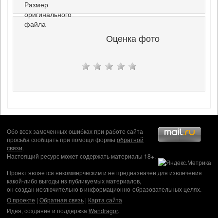
Размер
оригинального
файла
Оценка фото
Обо всех замеченных ошибках при работе сайта
просьба сообщать при помощи формы
обратной
связи
.
Настоящий ресурс может содержать материалы 18+.
Проект является некоммерческим и не предназначен для извлечения
какой-либо выгоды из публикуемых материалов,
он создан исключительно в информационно-образовательных целях.
О проекте
|
Обратная связь
|
Карта сайта
Идея, создание и поддержка
Wandragor
.