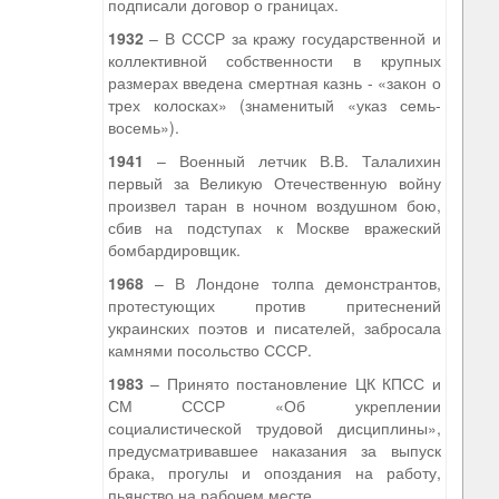
подписали договор о границах.
1932
– В СССР за кражу государственной и
коллективной собственности в крупных
размерах введена смертная казнь - «закон о
трех колосках» (знаменитый «указ семь-
восемь»).
1941
– Военный летчик В.В. Талалихин
первый за Великую Отечественную войну
произвел таран в ночном воздушном бою,
сбив на подступах к Москве вражеский
бомбардировщик.
1968
– В Лондоне толпа демонстрантов,
протестующих против притеснений
украинских поэтов и писателей, забросала
камнями посольство СССР.
1983
– Принято постановление ЦК КПСС и
СМ СССР «Об укреплении
социалистической трудовой дисциплины»,
предусматривавшее наказания за выпуск
брака, прогулы и опоздания на работу,
пьянство на рабочем месте.