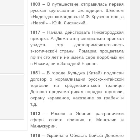
1803
– В путешествие отправилась первая
русская кругосветная экспедиция. Шлюпом
«Надежда» командовал И.Ф. Крузенштерн, а
«Невой» - Ю.Ф. Лисянский.
1817
– Начала действовать Нижегородская
ярмарка. А. Дюма-отец специально приехал
увидеть эту достопримечательность
экзотической страны. Ярмарка процветала
почти сто лет и не имела себе подобных ни
в России, ни в Западной Европе.
1851
– В городе Кульджа (Китай) подписан
договор о нормализации русско-китайской
торговли на среднеазиатской границе.
Договор предусматривал порядок торговли,
охрану караванов, наказание за грабеж и
т.д.
1912
– Россия и Япония разграничили
сферы своего влияния в Монголии и
Маньчжурии.
1918
– Украина и Область Войска Донского