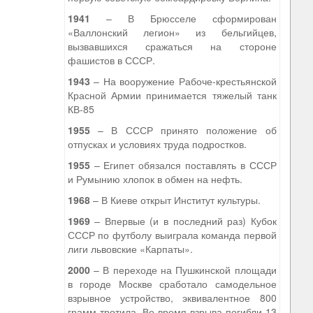
1941
– В Брюсселе сформирован
«Валлонский легион» из бельгийцев,
вызвавшихся сражаться на стороне
фашистов в СССР.
1943
– На вооружение Рабоче-крестьянской
Красной Армии принимается тяжелый танк
КВ-85
1955
– В СССР принято положение об
отпусках и условиях труда подростков.
1955
– Египет обязался поставлять в СССР
и Румынию хлопок в обмен на нефть.
1968
– В Киеве открыт Институт культуры.
1969
– Впервые (и в последний раз) Кубок
СССР по футболу выиграла команда первой
лиги львовские «Карпаты».
2000
– В переходе на Пушкинской площади
в городе Москве сработало самодельное
взрывное устройство, эквивалентное 800
грамм тротила. Во время взрыва погибли 13