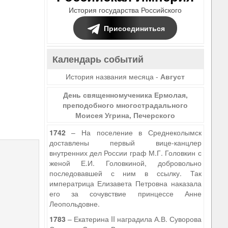
История государства Российского
Присоединиться
Календарь событий
История названия месяца -
Август
День священномученика Ермолая,
преподобного многострадального
Моисея Угрина, Печерского
1742
– На поселение в Среднеколымск
доставлены первый вице-канцлер
внутренних дел России граф М.Г. Головкин с
женой Е.И. Головкиной, добровольно
последовавшей с ним в ссылку. Так
императрица Елизавета Петровна наказала
его за сочувствие принцессе Анне
Леопольдовне.
1783
– Екатерина II наградила А.В. Суворова