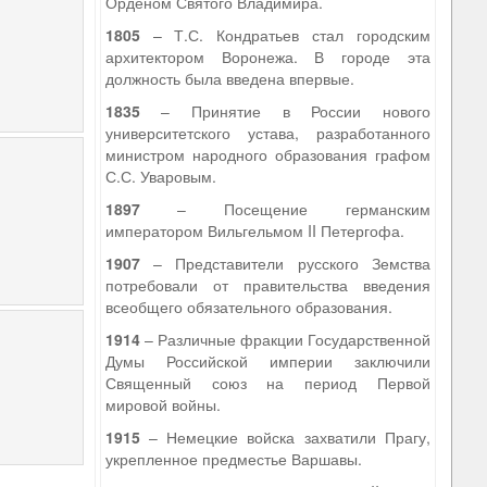
Орденом Святого Владимира.
1805
– Т.С. Кондратьев стал городским
архитектором Воронежа. В городе эта
должность была введена впервые.
1835
– Принятие в России нового
университетского устава, разработанного
министром народного образования графом
С.С. Уваровым.
1897
– Посещение германским
императором Вильгельмом II Петергофа.
1907
– Представители русского Земства
потребовали от правительства введения
всеобщего обязательного образования.
1914
– Различные фракции Государственной
Думы Российской империи заключили
Священный союз на период Первой
мировой войны.
1915
– Немецкие войска захватили Прагу,
укрепленное предместье Варшавы.