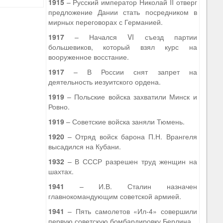
1915
– Русский император Николай II отверг
предложение Дании стать посредником в
мирных переговорах с Германией.
1917
– Начался VI съезд партии
большевиков, который взял курс на
вооруженное восстание.
1917
– В России снят запрет на
деятельность иезуитского ордена.
1919
– Польские войска захватили Минск и
Ровно.
1919
– Советские войска заняли Тюмень.
1920
– Отряд войск барона П.Н. Врангеля
высадился на Кубани.
1932
– В СССР разрешен труд женщин на
шахтах.
1941
– И.В. Сталин назначен
главнокомандующим советской армией.
1941
– Пять самолетов «Ил-4» совершили
первую советскую бомбардировку Берлина.