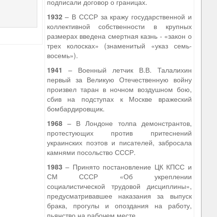
подписали договор о границах.
1932
– В СССР за кражу государственной и
коллективной собственности в крупных
размерах введена смертная казнь - «закон о
трех колосках» (знаменитый «указ семь-
восемь»).
1941
– Военный летчик В.В. Талалихин
первый за Великую Отечественную войну
произвел таран в ночном воздушном бою,
сбив на подступах к Москве вражеский
бомбардировщик.
1968
– В Лондоне толпа демонстрантов,
протестующих против притеснений
украинских поэтов и писателей, забросала
камнями посольство СССР.
1983
– Принято постановление ЦК КПСС и
СМ СССР «Об укреплении
социалистической трудовой дисциплины»,
предусматривавшее наказания за выпуск
брака, прогулы и опоздания на работу,
пьянство на рабочем месте.