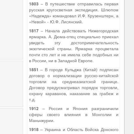
1803
– В путешествие отправилась первая
русская кругосветная экспедиция. Шлюпом
«Надежда» командовал И.Ф. Крузенштерн, а
«Невой» - Ю.Ф. Лисянский.
1817
– Начала действовать Нижегородская
ярмарка. А. Дюма-отец специально приехал
увидеть эту достопримечательность
экзотической страны. Ярмарка процветала
почти сто лет и не имела себе подобных ни
в России, ни в Западной Европе.
1851
– В городе Кульджа (Китай) подписан
договор о нормализации русско-китайской
торговли на среднеазиатской границе.
Договор предусматривал порядок торговли,
охрану караванов, наказание за грабеж и
т.д.
1912
– Россия и Япония разграничили
сферы своего влияния в Монголии и
Маньчжурии.
1918
– Украина и Область Войска Донского