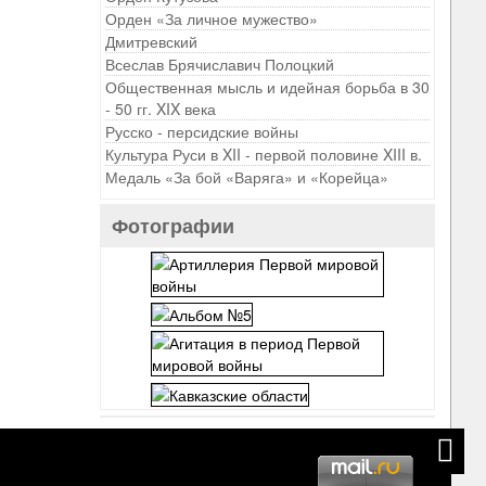
Орден «За личное мужество»
Дмитревский
Всеслав Брячиславич Полоцкий
Общественная мысль и идейная борьба в 30
- 50 гг. XIX века
Русско - персидские войны
Культура Руси в XII - первой половине XIII в.
Медаль «За бой «Варяга» и «Корейца»
Фотографии