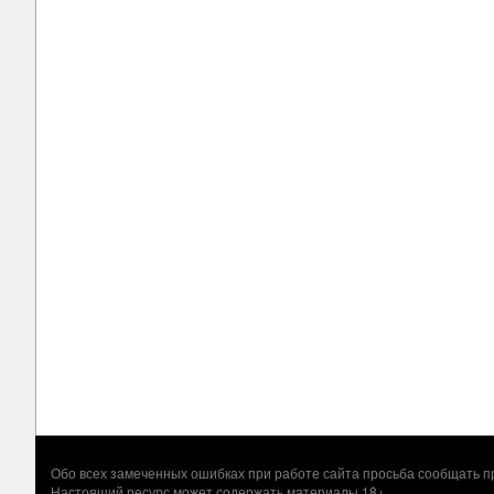
Обо всех замеченных ошибках при работе сайта просьба сообщать
Настоящий ресурс может содержать материалы 18+.