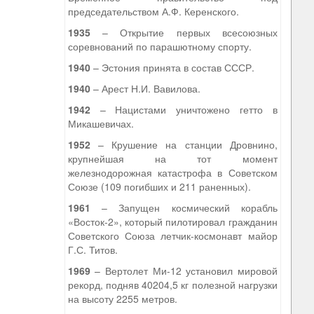
председательством А.Ф. Керенского.
1935
– Открытие первых всесоюзных
соревнований по парашютному спорту.
1940
– Эстония принята в состав СССР.
1940
– Арест Н.И. Вавилова.
1942
– Нацистами уничтожено гетто в
Микашевичах.
1952
– Крушение на станции Дровнино,
крупнейшая на тот момент
железнодорожная катастрофа в Советском
Союзе (109 погибших и 211 раненных).
1961
– Запущен космический корабль
«Восток-2», который пилотировал гражданин
Советского Союза летчик-космонавт майор
Г.С. Титов.
1969
– Вертолет Ми-12 установил мировой
рекорд, подняв 40204,5 кг полезной нагрузки
на высоту 2255 метров.