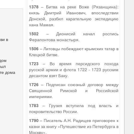
1378
– Битва на реке Воже (Рязанщина):
князь Дмитрий Иванович, впоследствии
Донской, разбил карательную экспедицию
хана Мамая.
1502
– Дионисий начал роспись
ви в
Ферапонтова монастыря.
1506
– Литовцы побеждают крымских татар в
Клецкой битве.
дом
1723
– Во время персидского похода
был
русской армии и флота 1722 - 1723 русским
сте дома
десантом взят Баку.
1726
– Подписан союзный договор между
Священной Римской и Российской
империями.
1783
– Грузия вступила под власть и
покровительство России.
1790
– Писатель А.Н. Радищев приговорен к
казни за книгу «Путешествие из Петербурга в
Москву».