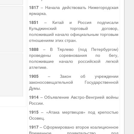
1817
– Начала действовать Нижегородская
ярмарка.
1851
– Китай и Россия подписали
Кульджинский торговый договор,
положивший начало официальным торговым
отношениям этих стран.
1888
– В Тярлево (под Петербургом)
проведены соревнования по бегу,
положившие начало российской легкой
атлетике.
1905
– Закон об учреждении
законосовещательной Государственной
Думы.
1914
– Объявление Австро-Венгрией войны
России.
1915
– «Атака мертвецов» под крепостью
Осовец.
1917
– Сформировано второе коалиционное
Временное правительство под