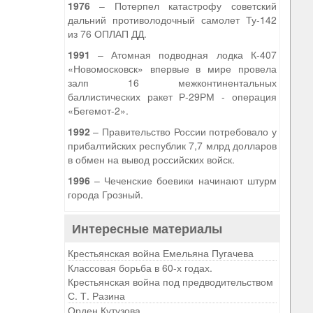
1976
– Потерпел катастрофу советский
дальний противолодочный самолет Ту-142
из 76 ОПЛАП ДД.
1991
– Атомная подводная лодка К-407
«Новомосковск» впервые в мире провела
залп 16 межконтинентальных
баллистических ракет Р-29РМ - операция
«Бегемот-2».
1992
– Правительство России потребовало у
прибалтийских республик 7,7 млрд долларов
в обмен на вывод российских войск.
1996
– Чеченские боевики начинают штурм
города Грозный.
Интересные материалы
Крестьянская война Емельяна Пугачева
Классовая борьба в 60-х годах.
Крестьянская война под предводительством
С. Т. Разина
Орден Кутузова