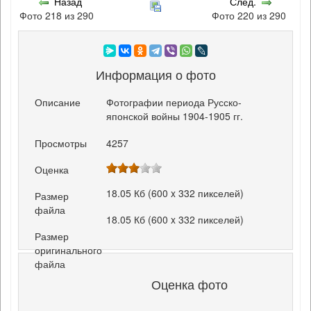
Назад
След.
Фото 218 из 290
Фото 220 из 290
Информация о фото
Описание
Фотографии периода Русско-
японской войны 1904-1905 гг.
Просмотры
4257
Оценка
18.05 Кб (600 x 332 пикселей)
Размер
файла
18.05 Кб (600 x 332 пикселей)
Размер
оригинального
файла
Оценка фото