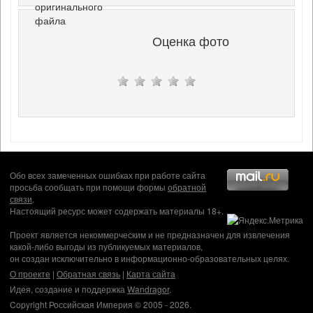
оригинального
файла
Оценка фото
Обо всех замеченных ошибках при работе сайта
просьба сообщать при помощи формы
обратной
связи
.
Настоящий ресурс может содержать материалы 18+.
Проект является некоммерческим и не предназначен для извлечения
какой-либо выгоды из публикуемых материалов,
он создан исключительно в информационно-образовательных целях.
О проекте
|
Обратная связь
|
Карта сайта
Идея, создание и поддержка
Wandragor
.
Copyright Российская Империя © 2005 - 2026.