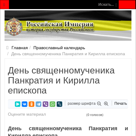
Искать...
Главная
Православный календарь
День священномученика Панкратия и Кирилла епископа
День священномученика
Панкратия и Кирилла
епископа
размер шрифта
Печать
Оцените материал
(0 голосов)
День священномученика Панкратия и
Кирилла епископа.