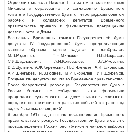
Отречение сначала Николая II, а затем и великого князя
Михаила и образование по соглашению Временного
комитета Государственной Думы с Петроградским советом
рабочих и солдатских депутатов Временного
правительства привело к фактическому прекращению
деятельности IV Думы.
Возглавили Временный комитет Государственной Думы
депутаты IV Государственной Думы, представляющие
главным образом партию кадетов и октябристов:
М.В.Родзянко, П.Н.Милюков, Н.В.Некрасов,
С.И.Шидловский, А.И.Коновалов, В.А.Ржевский,
В.В.Шульгин, А.Ф.Керенский, Н.С.Чхеидзе, А.И.Коновалов,
А.И.Шингарев, И.В.Годнев, М.И.Скобелев, И.Н.Ефремов.
Позднее эти депутаты вошли во Временное правительство.
После Февральской революции Государственная Дума в
России больше не собиралась, хотя формально
продолжала существовать и даже пыталась оказывать
определенное влияние на развитие событий в стране под
видом "частных совещаний".
6 октября 1917 года вышло постановление Временного
правительства о роспуске Государственной Думы в связи с
провозглашением России республикой и началом выборов
в Учредительное собрание. Окончательно