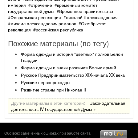
империя
отречение
временный комитет
государственной думы
Временное правительство
Февральская революция
николай ii александрович
михаил александрович романов
Октябрьская
революция
российская республика
Похожие материалы (по тегу)
Форма одежды и история "цветных" полков Белой
Гвардии
Форма одежды и знаки различия Белых армий
Русское Предпринимательство XIX-начала XX века
Русские первопроходцы
Развитие страны при Николае II
Другие материалы в этой категории:
Законодательная
деятельность IV Государственной Думы »
Обо всех замеченных ошибках при работе сайта