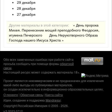
29 декабря
28 декабря
27 декабря
Другие материалы в этой категории:
« День пророка
Михея. Перенесение мощей преподобного Феодосия,
игумена Печерского
День Нерукотворного Образа
Господа нашего Иисуса Христа »
Обо всех замеченных ошибках при работе сайта
просьба сообщать при помощи формы
обратной
связи
.
Настоящий ресурс может содержать материалы 18+.
Проект является некоммерческим и не предназначен для извлечения
какой-либо выгоды из публикуемых материалов,
он создан исключительно в информационно-образовательных целях.
О проекте
|
Обратная связь
|
Карта сайта
Идея, создание и поддержка
Wandragor
.
Copyright Российская Империя © 2005 - 2026.
v.5.2023.0712