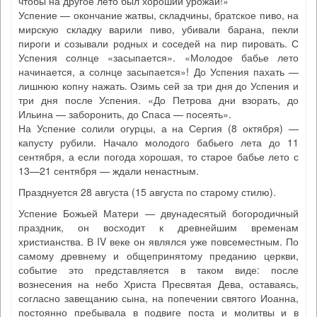
чтобы на другое лето был хороший урожай!»
Успение — окончание жатвы, складчины, братское пиво, на
мирскую складку варили пиво, убивали барана, пекли
пироги и созывали родных и соседей на пир пировать. С
Успения солнце «засыпается». «Молодое бабье лето
начинается, а солнце засыпается»! До Успения пахать —
лишнюю копну нажать. Озимь сей за три дня до Успения и
три дня после Успения. «До Петрова дни взорать, до
Ильина — заборонить, до Спаса — посеять».
На Успение солили огурцы, а на Сергия (8 октября) —
капусту рубили. Начало молодого бабьего лета до 11
сентября, а если погода хорошая, то старое бабье лето с
13—21 сентября — ждали ненастным.
Празднуется 28 августа (15 августа по старому стилю).
Успение Божьей Матери — двунадесятый богородичный
праздник, он восходит к древнейшим временам
христианства. В IV веке он являлся уже повсеместным. По
самому древнему и общепринятому преданию церкви,
событие это представляется в таком виде: после
вознесения на небо Христа Пресвятая Дева, оставаясь,
согласно завещанию сына, на попечении святого Иоанна,
постоянно пребывала в подвиге поста и молитвы и в