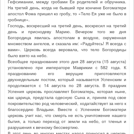
Гефсимании, между гробами Ее родителей и обручника.
На третий день, когда не бывший при кончине Богоматери
апостол Фома пришел ко гробу, то «Тело Ея уже не было в
гробнице».
Господь, воскресший на третий день, воскресил на третий
день и приснодеву Марию. Вечером того же дня
Богородица явилась апостолам в воздухе, окруженная
множеством ангелов, и сказала им: «Радуйтесь! Я всегда с
вами». Церковь всегда веровала, что тело Богородицы
было взято на небо.
Всеобщее празднование этого дня 28 августа (15 августа)
установлено при императоре Маврикии с 582 года. К
празднованию его верущие приготовляются
двухнедельным постом, который называется Успенским и
продолжается с 14 августа по 28 августа. В праздник
Успения церковь прославляет Богоматерь, которая ныне,
как царица, предстала одесную Сына и, приняв под свое
покровительство род человеческий, ходатайствует за него к
благосердию Владыки. Вместе с Успением Богоматери
церковь учит нас, что смерть не есть уничтожение нашего
бытия, а только переход от земли на небо, от тленья и
разрушения к вечному бессмертию.
В этот день во многих местах народ приносил в церковь