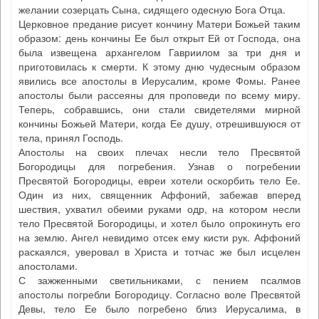
желании созерцать Сына, сидящего одесную Бога Отца.
Церковное предание рисует кончину Матери Божьей таким
образом: день кончины Ее был открыт Ей от Господа, она
была извещена архангелом Гавриилом за три дня и
приготовилась к смерти. К этому дню чудесным образом
явились все апостолы в Иерусалим, кроме Фомы. Ранее
апостолы были рассеяны для проповеди по всему миру.
Теперь, собравшись, они стали свидетелями мирной
кончины Божьей Матери, когда Ее душу, отрешившуюся от
тела, принял Господь.
Апостолы на своих плечах несли тело Пресвятой
Богородицы для погребения. Узнав о погребении
Пресвятой Богородицы, евреи хотели оскорбить тело Ее.
Один из них, священник Аффоний, забежав вперед
шествия, ухватил обеими руками одр, на котором несли
тело Пресвятой Богородицы, и хотел было опрокинуть его
на землю. Ангел невидимо отсек ему кисти рук. Аффоний
раскаялся, уверовал в Христа и тотчас же был исцелен
апостолами.
С зажженными светильниками, с пением псалмов
апостолы погребли Богородицу. Согласно воле Пресвятой
Девы, тело Ее было погребено близ Иерусалима, в