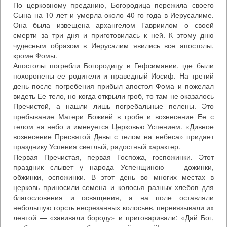
По церковному преданию, Богородица пережила своего
Сына на 10 лет и умерла около 40-го года в Иерусалиме.
Она была извещена архангелом Гавриилом о своей
смерти за три дня и приготовилась к ней. К этому дню
чудесным образом в Иерусалим явились все апостолы,
кроме Фомы.
Апостолы погребли Богородицу в Гефсимании, где были
похоронены ее родители и праведный Иосиф. На третий
день после погребения прибыл апостол Фома и пожелал
видеть Ее тело, но когда открыли гроб, то там не оказалось
Пречистой, а нашли лишь погребальные пелены. Это
пребывание Матери Божией в гробе и вознесение Ее с
телом на небо и именуется Церковью Успением. «Дивное
вознесение Пресвятой Девы с телом на небеса» придает
празднику Успения светлый, радостный характер.
Первая Пречистая, первая Госпожа, госпожинки. Этот
праздник слывет у народа Успенщиною — дожинки,
обжинки, оспожинки. В этот день во многих местах в
церковь приносили семена и колосья разных хлебов для
благословения и освящения, а на поле оставляли
небольшую горсть несрезанных колосьев, перевязывали их
лентой — «завивали бороду» и приговаривали: «Дай Бог,