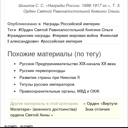
Шишков С. С. «Награды России. 1698-1917 гг.», Т. 3.
Орден Святой Равноапостольной Княгини Ольги.
Опубликовано в
Награды Российской империи
Теги
Орден Святой Равноапостольной Княгини Ольги
гражданские награды
первая мировая война
николай
ii александрович
российская империя
Похожие материалы (по тегу)
Русское Предпринимательство XIX-начала XX века
Русские первопроходцы
Развитие страны при Николае II
Титулы русских императоров
Правоохранительные органы, МВД и ОКЖ
Другие материалы в этой категории:
« Орден «Виртути
Милитари» (военного достоинства)
Знак отличия
ордена Святой Анны »
sunwin
.
sunwin