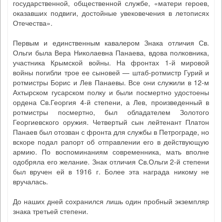
государственной, общественной службе, «матери героев,
оказавших подвиги, достойные увековечения в летописях
Отечества».
Первым и единственным кавалером Знака отличия Св.
Ольги была Вера Николаевна Панаева, вдова полковника,
участника Крымской войны. На фронтах 1-й мировой
войны погибли трое ее сыновей — штаб-ротмистр Гурий и
ротмистры Борис и Лев Панаевы. Все они служили в 12-м
Ахтырском гусарском полку и были посмертно удостоены
ордена Св.Георгия 4-й степени, а Лев, произведенный в
ротмистры посмертно, был обладателем Золотого
Георгиевского оружия. Четвертый сын лейтенант Платон
Панаев был отозван с фронта для службы в Петрограде, но
вскоре подал рапорт об отправлении его в действующую
армию. По воспоминаниям современника, мать вполне
одобряла его желание. Знак отличия Св.Ольги 2-й степени
был вручен ей в 1916 г. Более эта награда никому не
вручалась.
До наших дней сохранился лишь один пробный экземпляр
знака третьей степени.