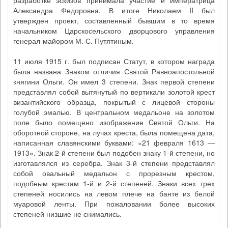
разработке эскизов принимала участие и императрица
Александра Федоровна. В итоге Николаем II был
утвержден проект, составленный бывшим в то время
начальником Царскосельского дворцового управления
генерал-майором М. С. Путятиным.
11 июля 1915 г. был подписан Статут, в котором награда
была названа Знаком отличия Святой Равноапостольной
княгини Ольги. Он имел 3 степени. Знак первой степени
представлял собой вытянутый по вертикали золотой крест
византийского образца, покрытый с лицевой стороны
голубой эмалью. В центральном медальоне на золотом
поле было помещено изображение Cвятой Ольги. На
оборотной стороне, на лучах креста, была помещена дата,
написанная славянскими буквами: «21 февраля 1613 —
1913». Знак 2-й степени был подобен знаку 1-й степени, но
изготавлялся из серебра. Знак 3-й степени представлял
собой овальный медальон с прорезным крестом,
подобным крестам 1-й и 2-й степеней. Знаки всех трех
степеней носились на левом плече на банте из белой
муаровой ленты. При пожаловании более высоких
степеней низшие не снимались.