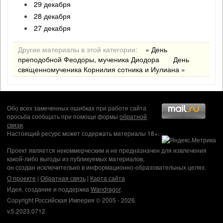
29 декабря
28 декабря
27 декабря
Другие материалы в этой категории:
« День
преподобной Феодоры, мученика Диодора
День
священномученика Корнилия сотника и Иулиана »
Обо всех замеченных ошибках при работе сайта
просьба сообщать при помощи формы
обратной
связи
.
Настоящий ресурс может содержать материалы 18+.
Проект является некоммерческим и не предназначен для извлечения
какой-либо выгоды из публикуемых материалов,
он создан исключительно в информационно-образовательных целях.
О проекте
|
Обратная связь
|
Карта сайта
Идея, создание и поддержка
Wandragor
.
Copyright Российская Империя © 2005 - 2026.
v.5.2023.0712