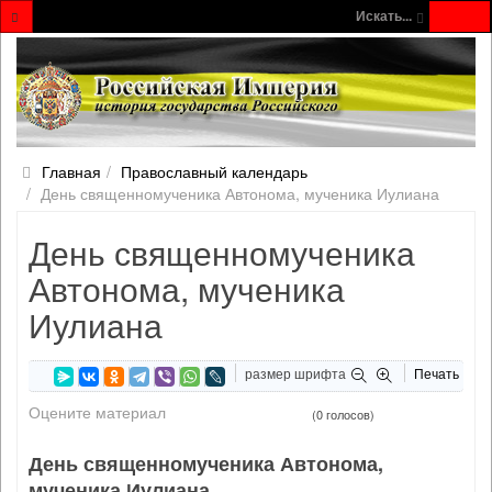
Искать...
Главная
Православный календарь
День священномученика Автонома, мученика Иулиана
День священномученика
Автонома, мученика
Иулиана
размер шрифта
Печать
Оцените материал
(0 голосов)
День священномученика Автонома,
мученика Иулиана.