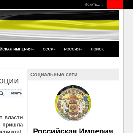
Искать...
ЙСКАЯ ИМПЕРИЯ
СССР
РОССИЯ
ПОИСК
Социальные сети
юции
Печать
т власти
и пришла
Российская Империя
евиков),