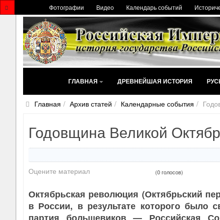
Фотографии
Видео
Календарь событий
Историче
ГЛАВНАЯ
ДРЕВНЕЙШАЯ ИСТОРИЯ
РУС
Главная
Архив статей
Календарные события
Годо
Годовщина Великой Октябр
Оцените материал
(0 голосов)
Октябрьская революция (Октябрьский пе
в России, в результате которого было 
партия большевиков — Российская Соц