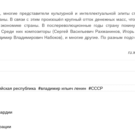
 многие представители культурной и интеллектуальной элиты 
аны. В связи с этим произошёл крупный отток денежных масс, чт
 экономике страны. В послереволюционные годы страну покину
. Среди них композиторы (Сергей Васильевич Рахманинов, Игор
адимир Владимирович Набоков), и многие другие. По разным подс
ru.
ийская республика
владимир ильич ленин
СССР
вардии
рации