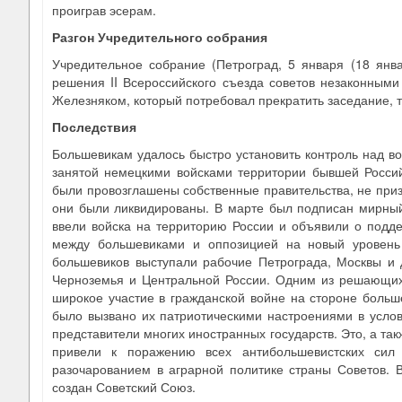
проиграв эсерам.
Разгон Учредительного собрания
Учредительное собрание (Петроград, 5 января (18 янва
решения II Всероссийского съезда советов незаконными
Железняком, который потребовал прекратить заседание, т
Последствия
Большевикам удалось быстро установить контроль над 
занятой немецкими войсками территории бывшей Россий
были провозглашены собственные правительства, не призн
они были ликвидированы. В марте был подписан мирный 
ввели войска на территорию России и объявили о подде
между большевиками и оппозицией на новый уровень
большевиков выступали рабочие Петрограда, Москвы и 
Черноземья и Центральной России. Одним из решающих 
широкое участие в гражданской войне на стороне боль
было вызвано их патриотическими настроениями в услов
представители многих иностранных государств. Это, а так
привели к поражению всех антибольшевистских сил
разочарованием в аграрной политике страны Советов. 
создан Советский Союз.