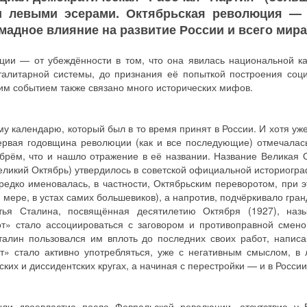
и левыми эсерами. Октябрьская революция —
мадное влияние на развитие России и всего мира
ции — от убеждённости в том, что она явилась национальной к
алитарной системы, до признания её попыткой построения соц
тим событием также связано много исторических мифов.
у календарю, который был в то время принят в России. И хотя уж
ервая годовщина революции (как и все последующие) отмечалас
рём, что и нашло отражение в её названии. Название Великая 
ликий Октябрь) утвердилось в советской официальной историогра
редко именовалась, в частности, Октябрьским переворотом, при 
 мере, в устах самих большевиков), а напротив, подчёркивало гран
атья Сталина, посвящённая десятилетию Октября (1927), наз
т» стало ассоциироваться с заговором и противоправной смено
алин пользовался им вплоть до последних своих работ, напис
т» стало активно употребляться, уже с негативным смыслом, в 
ких и диссидентских кругах, а начиная с перестройки — и в России
и двоевластие после Февральской революции, отсутствие у 