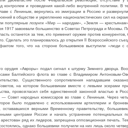
д контролем и проведения какой-либо внутренней политики. В т
главе с Лениным, вернулись из эмиграции в Россию и разверну
роений в обществе и укреплению националистических сил на окраи
ули популярные лозунги «Мир — народам», «Земля — крестьянам
ря 1917 завоевали большинство в Советах Петрограда и Москвы. П
асть останется за тем, кто применит оружие против конкурентов,
о. Сделать это планировалось до открытия II Всероссийского съез
фактом того, что на стороне большевиков выступили «люди с 
.
ого орудия «Авроры» подал сигнал к штурму Зимнего дворца. В
росами Балтийского флота во главе с Владимиром Антоновым-Ов
тельство. Существенного сопротивления нападавшим оказан
ветов, на котором большевикам вместе с левыми эсерами пр
ства, провозгласил себя единственной законной властью в Рос
 — Совет народных комиссаров во главе с Лениным. Через чет
оторое было подавлено с использованием артиллерии и броневи
, остававшихся верными Временному правительству, большевик
нными центрами России и начать устранение потенциальных по
, арестован ряд их лидеров, запрещена оппозиционная печать. Те
остоялись, однако большевики получили на них лишь около четвер