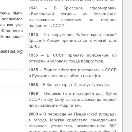
1941
– В Брюсселе сформирован
страны были
«Валлонский легион» из бельгийцев,
о послужило
вызвавшихся сражаться на стороне
ли как уже
фашистов в СССР.
ь Фёдорович
1943
– На вооружение Рабоче-крестьянской
чётам число
Красной Армии принимается тяжелый танк
КВ-85
wikipedia.org
1955
– В СССР принято положение об
отпусках и условиях труда подростков.
1955
– Египет обязался поставлять в СССР
и Румынию хлопок в обмен на нефть.
1968
– В Киеве открыт Институт культуры.
1969
– Впервые (и в последний раз) Кубок
СССР по футболу выиграла команда первой
лиги львовские «Карпаты».
2000
– В переходе на Пушкинской площади
в городе Москве сработало самодельное
взрывное устройство, эквивалентное 800
грамм тротила. Во время взрыва погибли 13