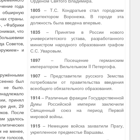
Орденом Святого Владимира.
ечение года
1805
– Т.С. Кондратьев стал городским
ли обширную
архитектором Воронежа. В городе эта
нах страны.
должность была введена впервые.
», «Фабрики
онимая, что
1835
– Принятие в России нового
 большевики
университетского устава, разработанного
да Советов,
министром народного образования графом
оружием» и
С.С. Уваровым.
1897
– Посещение германским
императором Вильгельмом II Петергофа.
ооружёнными
1907
– Представители русского Земства
сеенко был
потребовали от правительства введения
о не было.
всеобщего обязательного образования.
инадлежало
1914
– Различные фракции Государственной
сии, принял
Думы Российской империи заключили
ыре дня, 29
Священный союз на период Первой
ков. После
мировой войны.
ам удалось
литических
1915
– Немецкие войска захватили Прагу,
м не менее,
укрепленное предместье Варшавы.
ти голосов,