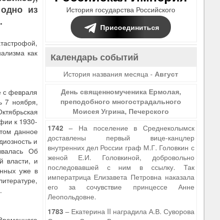
 одно из
История государства Российского
.
Присоединиться
атастрофой,
иализма как
Календарь событий
История названия месяца -
Август
День священномученика Ермолая,
е с февраля
преподобного многострадального
ь 7 ноября,
Моисея Угрина, Печерского
Октябрьская
фии к 1930-
1742
– На поселение в Среднеколымск
этом данное
доставлены первый вице-канцлер
диозность и
внутренних дел России граф М.Г. Головкин с
ывалась Об
женой Е.И. Головкиной, добровольно
й власти, и
последовавшей с ним в ссылку. Так
анных уже в
императрица Елизавета Петровна наказала
литературе,
его за сочувствие принцессе Анне
.
Леопольдовне.
1783
– Екатерина II наградила А.В. Суворова
Временного