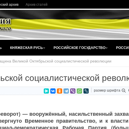
ский архив
Архив статей
Ь
КНЯЖЕСКАЯ РУСЬ
РОССИЙСКОЕ ГОСУДАРСТВО
РОССИ
вщина Великой Октябрьской социалистической революции
ьской социалистической револ
размер шрифта
реворот) — вооружённый, насильственный захва
свергнуто Временное правительство, и к власт
иал-демократическая Рабочая Партия (больш