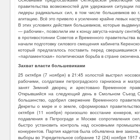
правительства возможностей для удержания ситуации по
лидеры радикальных сил, в том числе большевиков во 
агитацию. Всё это привело к усилению крайне левых наст
В этих условиях действия большевиков, которые выдвин
— рабочим», позволили им к концу августа-началу сентяб
в противостоянии Советов и Временного правительства вл
начали подготовку силового смещения кабинета Керенског
который предлагалось поставить перед свершившимся 
«парламентская» политическая борьба в стране окончена
Захват власти большевиками
25 октября (7 ноября) в 21:45 холостой выстрел носов
рабочими, солдатами петроградского гарнизона и мат
занят Зимний дворец и арестовано Временное прави
Открывшийся на следующий день в Смольном Съезд Со
большинство, одобрил свержение Временного правитель
Декреты о мире и о земле, сформировал правительство
октября (11 ноября) произошло восстание юнкеров, к
подавления в Петрограде и Москве сопротивления сил
быстро установить контроль над основными промышле
конкурентов. Партия кадетов была объявлена вне закона
выборы во Учредительное собрание 12 (24) ноября 1917 с