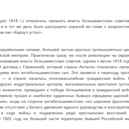
ря) 1918 г.) отказалось признать власть большевистских совето
 и в тот же день было распущено охраной во главе с анархист
ак как «Караул устал».
вооружёнными силами, большей частью крупных промышленных це
ской империи. Практически сразу же после революции на окра
ававшие власть большевистских советов, однако к весне 1918 год
договор с Германией, который страны Антанты отказались приз
ржке всех антибольшевистских сил. Это привело к переходу про
 — в стране началась полномасштабная гражданская война. 
других индустриальных центров, малоземельные крестьяне густ
моментов, приведших к победе большевиков в гражданской вой
шевиков лучших и наиболее одаренных бывших офицеров царской
иях, когда на стороне антибольшевистских сил широким фронто
же отсутствие у Белого движения единого руководства и конструкти
 в ходе войны и подавлению ряда крестьянских восстаний,
В 1922 году на большей части территории бывшей Российской 