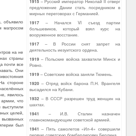
1915
– Русский император Николай II отверг
предложение Дании стать посредником в
мирных переговорах с Германией.
в, объявило
1917
– Начался VI съезд партии
ом матросом
большевиков, который взял курс на
вооруженное восстание.
1917
– В России снят запрет на
деятельность иезуитского ордена.
нтров на не
инах страны
1919
– Польские войска захватили Минск и
а почти все
Ровно.
навать. Они
1919
– Советские войска заняли Тюмень.
тивостояния
На стороне
1920
– Отряд войск барона П.Н. Врангеля
онаселённых
высадился на Кубани.
не, явилось
1932
– В СССР разрешен труд женщин на
 армии, что
шахтах.
м выступили
вных целей,
1941
– И.В. Сталин назначен
 вызванных
главнокомандующим советской армией.
империи был
1941
– Пять самолетов «Ил-4» совершили
первую советскую бомбардировку Берлина.