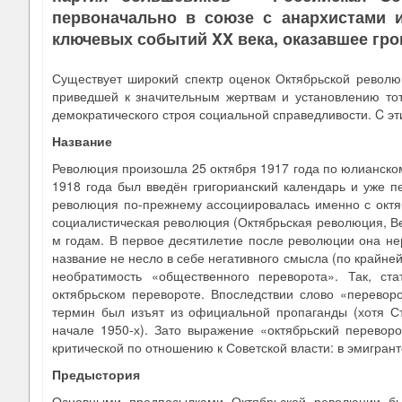
первоначально в союзе с анархистами 
ключевых событий XX века, оказавшее гро
Существует широкий спектр оценок Октябрьской револю
приведшей к значительным жертвам и установлению тот
демократического строя социальной справедливости. C э
Название
Революция произошла 25 октября 1917 года по юлианском
1918 года был введён григорианский календарь и уже п
революция по-прежнему ассоциировалась именно с октяб
социалистическая революция (Октябрьская революция, Ве
м годам. В первое десятилетие после революции она не
название не несло в себе негативного смысла (по крайней
необратимость «общественного переворота». Так, ст
октябрьском перевороте. Впоследствии слово «переворо
термин был изъят из официальной пропаганды (хотя Ст
начале 1950-х). Зато выражение «октябрьский переворо
критической по отношению к Советской власти: в эмигрантс
Предыстория
Основными предпосылками Октябрьской революции был