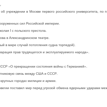
.
об учреждении в Москве первого российского университета, по п
Вооруженных сил Российской империи.
лая I с польского престола.
ва в Александринском театре.
вый в мире случай потопления судна торпедой).
кларация прав трудящегося и эксплуатируемого народа».
СССР «О прекращении состояния войны с Германией».
утниковую связь между США и СССР.
 крупных городах милиции и армии.
рвегии поставил мир перед угрозой обмена ядерными ударами ме