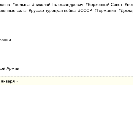
ровна
польша
николай i александрович
Верховный Совет
пет
уженные силы
русско‐турецкая война
СССР
Германия
Декла
рации
кой Армии
 января »