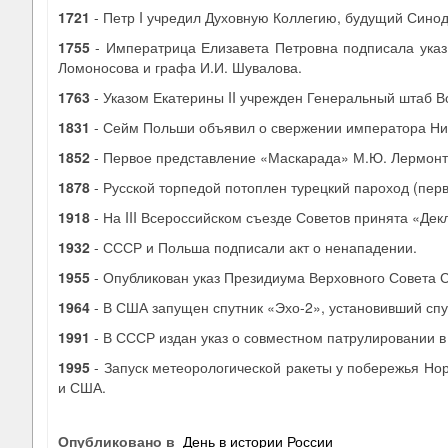
1721
- Петр I учредил Духовную Коллегию, будущий Синод
1755
- Императрица Елизавета Петровна подписала указ 
Ломоносова и графа И.И. Шувалова.
1763
- Указом Екатерины II учрежден Генеральный штаб 
1831
- Сейм Польши объявил о свержении императора Нико
1852
- Первое представление «Маскарада» М.Ю. Лермонто
1878
- Русской торпедой потоплен турецкий пароход (пер
1918
- На III Всероссийском съезде Советов принята «Де
1932
- СССР и Польша подписали акт о ненападении.
1955
- Опубликован указ Президиума Верховного Совета 
1964
- В США запущен спутник «Эхо-2», установивший сп
1991
- В СССР издан указ о совместном патрулировании в
1995
- Запуск метеорологической ракеты у побережья Но
и США.
Опубликовано в
День в истории России