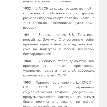
подписали договор о границах.
1932
– В СССР за кражу государственной и
коллективной собственности в крупных
размерах введена смертная казнь - «закон о
трех колосках» (знаменитый «указ семь-
восемь»).
1941
– Военный летчик В.В. Талалихин
первый за Великую Отечественную войну
произвел таран в ночном воздушном бою,
сбив на подступах к Москве вражеский
бомбардировщик.
1968
– В Лондоне толпа демонстрантов,
протестующих против притеснений
украинских поэтов и писателей, забросала
камнями посольство СССР.
1983
– Принято постановление ЦК КПСС и
СМ СССР «Об укреплении
социалистической трудовой дисциплины»,
предусматривавшее наказания за выпуск
брака, прогулы и опоздания на работу,
пьянство на рабочем месте.