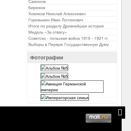
Самонов
Бирюков
Хомяков Николай Алексеевич
Горемыкин Иван Логгинович
Итоги по разделу Древнейшая история
Медаль «За отвагу»
Советско - польская война 1919 - 1921 гг.
Выборы в Первую Государственную Думу
Фотографии