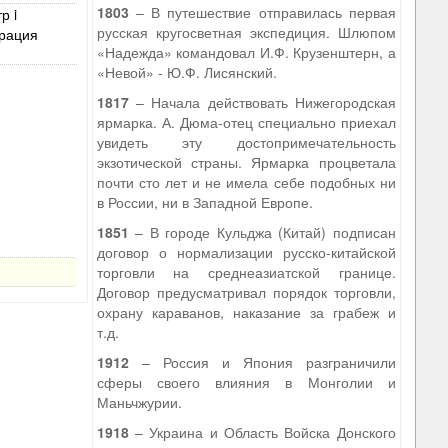
1803
– В путешествие отправилась первая
р i
русская кругосветная экспедиция. Шлюпом
рация
«Надежда» командовал И.Ф. Крузенштерн, а
«Невой» - Ю.Ф. Лисянский.
1817
– Начала действовать Нижегородская
ярмарка. А. Дюма-отец специально приехал
увидеть эту достопримечательность
экзотической страны. Ярмарка процветала
почти сто лет и не имела себе подобных ни
в России, ни в Западной Европе.
1851
– В городе Кульджа (Китай) подписан
договор о нормализации русско-китайской
торговли на среднеазиатской границе.
Договор предусматривал порядок торговли,
охрану караванов, наказание за грабеж и
т.д.
1912
– Россия и Япония разграничили
сферы своего влияния в Монголии и
Маньчжурии.
1918
– Украина и Область Войска Донского