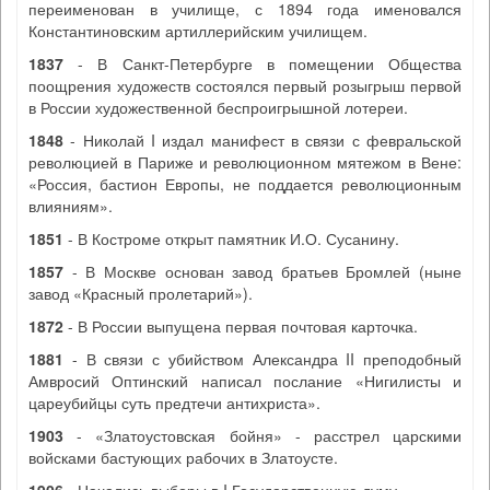
переименован в училище, с 1894 года именовался
Константиновским артиллерийским училищем.
1837
- В Санкт-Петербурге в помещении Общества
поощрения художеств состоялся первый розыгрыш первой
в России художественной беспроигрышной лотереи.
1848
- Николай I издал манифест в связи с февральской
революцией в Париже и революционном мятежом в Вене:
«Россия, бастион Европы, не поддается революционным
влияниям».
1851
- В Костроме открыт памятник И.О. Сусанину.
1857
- В Москве основан завод братьев Бромлей (ныне
завод «Красный пролетарий»).
1872
- В России выпущена первая почтовая карточка.
1881
- В связи с убийством Александра II преподобный
Амвросий Оптинский написал послание «Нигилисты и
цареубийцы суть предтечи антихриста».
1903
- «Златоустовская бойня» - расстрел царскими
войсками бастующих рабочих в Златоусте.