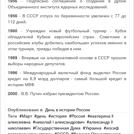
1956
- Подписано соглашение о создании в Дубне
Объединенного института ядерных исследований.
1956
- В СССР отпуск по беременности увеличен с 77 до
112 дней.
1960
- Учрежден новый футбольный турнир - Кубок
обладателей Кубков европейских стран. Советские и
российские клубы добились наибольших успехов именно в
этом турнире, трижды победив в нем.
1989
- Впервые на альтернативной основе в СССР прошли
выборы народных депутатов.
1996
- Международный валютный фонд выделил России
кредит на 6,9 млрд долларов - самый большой кредит в
истории МВФ.
2000
- В.В. Путин избран президентом России.
Опубликовано в
День в истории России
Теги
Март
день
история
Россия
екатерина ii
алексеевна
николай i александрович
александр ii
николаевич
Государственная Дума
Украина
иосиф
виссарионович сталин
СССР
Великая Отечественная