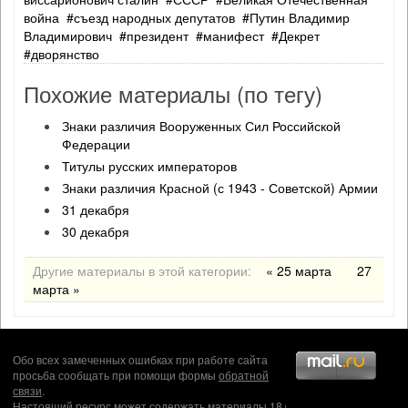
война
съезд народных депутатов
Путин Владимир
Владимирович
президент
манифест
Декрет
дворянство
Похожие материалы (по тегу)
Знаки различия Вооруженных Сил Российской
Федерации
Титулы русских императоров
Знаки различия Красной (с 1943 - Советской) Армии
31 декабря
30 декабря
Другие материалы в этой категории:
« 25 марта
27
марта »
Обо всех замеченных ошибках при работе сайта
просьба сообщать при помощи формы
обратной
связи
.
Настоящий ресурс может содержать материалы 18+.