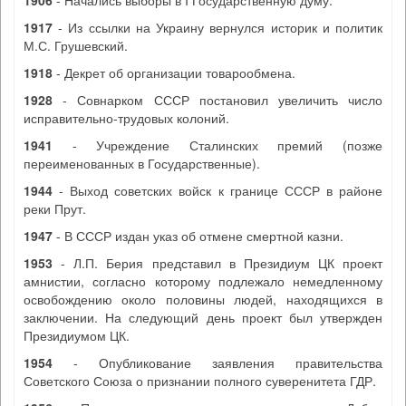
1906
- Начались выборы в I Государственную думу.
1917
- Из ссылки на Украину вернулся историк и политик
М.С. Грушевский.
1918
- Декрет об организации товарообмена.
1928
- Совнарком СССР постановил увеличить число
исправительно-трудовых колоний.
1941
- Учреждение Сталинских премий (позже
переименованных в Государственные).
1944
- Выход советских войск к границе СССР в районе
реки Прут.
1947
- В СССР издан указ об отмене смертной казни.
1953
- Л.П. Берия представил в Президиум ЦК проект
амнистии, согласно которому подлежало немедленному
освобождению около половины людей, находящихся в
заключении. На следующий день проект был утвержден
Президиумом ЦК.
1954
- Опубликование заявления правительства
Советского Союза о признании полного суверенитета ГДР.