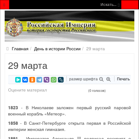
Искать...
Главная
День в истории России
29 марта
29 марта
размер шрифта
Печать
Оцените материал
(0 голосов)
1823
- В Николаеве заложен первый русский паровой
военный корабль «Метеор».
1858
- В Санкт-Петербурге открыта первая в Российской
империи женская гимназия.
1891
- Император Александр III подписал рескрипт о