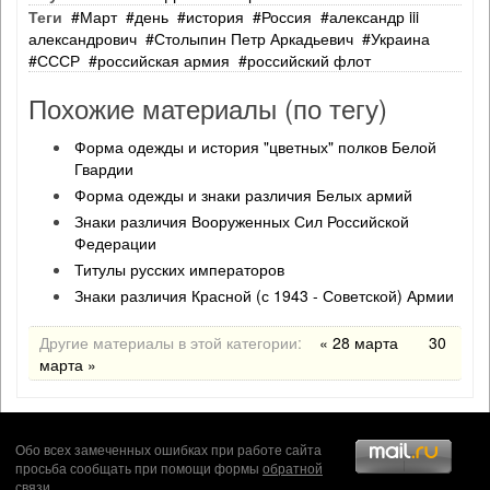
Теги
Март
день
история
Россия
александр iii
александрович
Столыпин Петр Аркадьевич
Украина
СССР
российская армия
российский флот
Похожие материалы (по тегу)
Форма одежды и история "цветных" полков Белой
Гвардии
Форма одежды и знаки различия Белых армий
Знаки различия Вооруженных Сил Российской
Федерации
Титулы русских императоров
Знаки различия Красной (с 1943 - Советской) Армии
Другие материалы в этой категории:
« 28 марта
30
марта »
Обо всех замеченных ошибках при работе сайта
просьба сообщать при помощи формы
обратной
связи
.