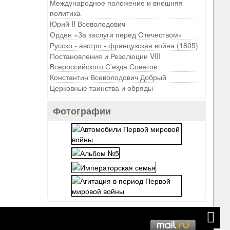
Международное положение и внешняя
политика
Юрий II Всеволодович
Орден «За заслуги перед Отечеством»
Русско - австро - французская война (1805)
Постановления и Резолюции VIII
Всероссийского С’езда Советов
Константин Всеволодович Добрый
Церковные таинства и обряды
Фотографии