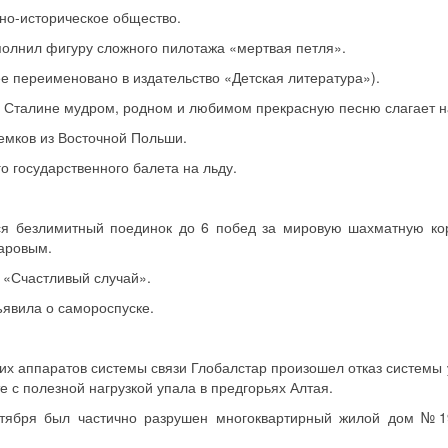
но-историческое общество.
полнил фигуру сложного пилотажа «мертвая петля».
е переименовано в издательство «Детская литература»).
О Сталине мудром, родном и любимом прекрасную песню слагает 
емков из Восточной Польши.
о государственного балета на льду.
ся безлимитный поединок до 6 побед за мировую шахматную ко
паровым.
 «Счастливый случай».
явила о самороспуске.
ких аппаратов системы связи Глобалстар произошел отказ системы
е с полезной нагрузкой упала в предгорьях Алтая.
ентября был частично разрушен многоквартирный жилой дом №1