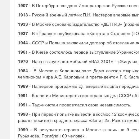
1907
- В Петербурге создано Императорское Русское воен
1913
- Русский военный летчик П.Н. Нестеров впервые вы
1933
- В Москве основано издательство «ДЕТГИЗ» (поздне
1937
- В «Правде» опубликована «Кантата о Сталине» («
1944
- СССР и Польша заключили договор об отселении л
1961
- В Киеве состоялось первое выступление Украинског
1970
- Начат выпуск автомобилей «ВАЗ-2101» - «Жигули».
1984
- В Москве в Колонном зале Дома союзов открыл
чемпионом мира А.Е. Карповым и претендентом Г.К. Кас
1989
- На первой программе ЦТ впервые вышла передача
1991
- Коллегия Министерства иностранных дел СССР объ
1991
- Таджикистан провозгласил свою независимость.
1998
- При первой попытке вывести в космос 12 космичес
ракеты-носителя среднего класса «Зенит-2». Ракета вмест
1999
- В результате теракта в Москве в ночь на 9 с
Гурьянова. Погибли 100 человек.