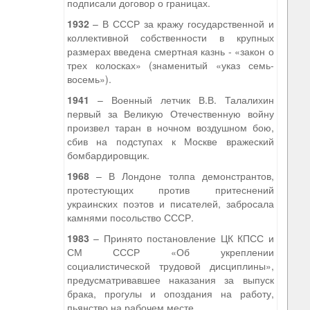
подписали договор о границах.
1932
– В СССР за кражу государственной и
коллективной собственности в крупных
размерах введена смертная казнь - «закон о
трех колосках» (знаменитый «указ семь-
восемь»).
1941
– Военный летчик В.В. Талалихин
первый за Великую Отечественную войну
произвел таран в ночном воздушном бою,
сбив на подступах к Москве вражеский
бомбардировщик.
1968
– В Лондоне толпа демонстрантов,
протестующих против притеснений
украинских поэтов и писателей, забросала
камнями посольство СССР.
1983
– Принято постановление ЦК КПСС и
СМ СССР «Об укреплении
социалистической трудовой дисциплины»,
предусматривавшее наказания за выпуск
брака, прогулы и опоздания на работу,
пьянство на рабочем месте.