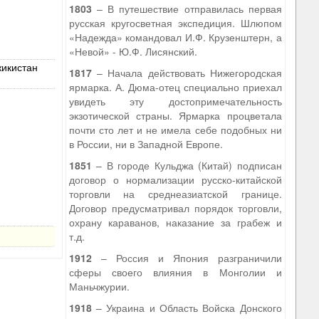
1803
– В путешествие отправилась первая
русская кругосветная экспедиция. Шлюпом
«Надежда» командовал И.Ф. Крузенштерн, а
«Невой» - Ю.Ф. Лисянский.
жикистан
1817
– Начала действовать Нижегородская
ярмарка. А. Дюма-отец специально приехал
увидеть эту достопримечательность
экзотической страны. Ярмарка процветала
почти сто лет и не имела себе подобных ни
в России, ни в Западной Европе.
1851
– В городе Кульджа (Китай) подписан
договор о нормализации русско-китайской
торговли на среднеазиатской границе.
Договор предусматривал порядок торговли,
охрану караванов, наказание за грабеж и
т.д.
1912
– Россия и Япония разграничили
сферы своего влияния в Монголии и
Маньчжурии.
1918
– Украина и Область Войска Донского