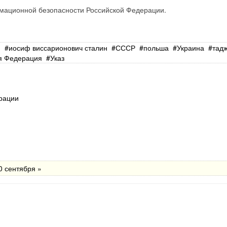
рмационной безопасности Российской Федерации.
н
иосиф виссарионович сталин
СССР
польша
Украина
тад
я Федерация
Указ
рации
0 сентября »