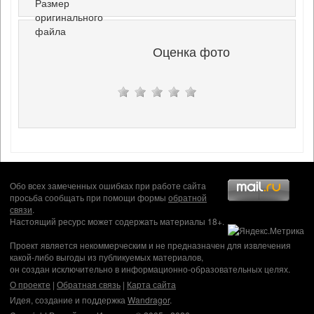
Размер
оригинального
файла
Оценка фото
Обо всех замеченных ошибках при работе сайта
просьба сообщать при помощи формы
обратной
связи
.
Настоящий ресурс может содержать материалы 18+.
Проект является некоммерческим и не предназначен для извлечения
какой-либо выгоды из публикуемых материалов,
он создан исключительно в информационно-образовательных целях.
О проекте
|
Обратная связь
|
Карта сайта
Идея, создание и поддержка
Wandragor
.