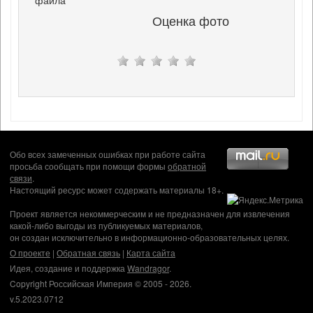
Оценка фото
Обо всех замеченных ошибках при работе сайта
просьба сообщать при помощи формы
обратной
связи
.
Настоящий ресурс может содержать материалы 18+.
Проект является некоммерческим и не предназначен для извлечения
какой-либо выгоды из публикуемых материалов,
он создан исключительно в информационно-образовательных целях.
О проекте
|
Обратная связь
|
Карта сайта
Идея, создание и поддержка
Wandragor
.
Copyright Российская Империя © 2005 - 2026.
v.5.2023.0712