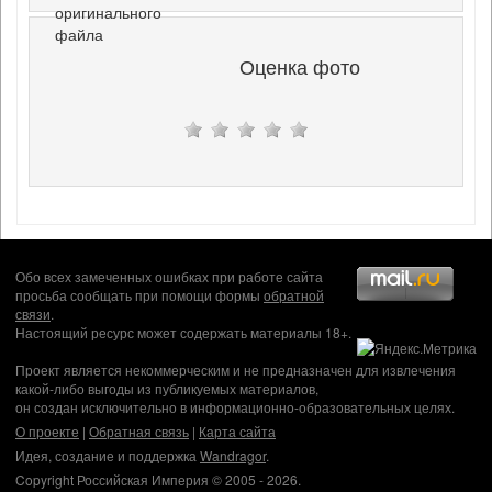
оригинального
файла
Оценка фото
Обо всех замеченных ошибках при работе сайта
просьба сообщать при помощи формы
обратной
связи
.
Настоящий ресурс может содержать материалы 18+.
Проект является некоммерческим и не предназначен для извлечения
какой-либо выгоды из публикуемых материалов,
он создан исключительно в информационно-образовательных целях.
О проекте
|
Обратная связь
|
Карта сайта
Идея, создание и поддержка
Wandragor
.
Copyright Российская Империя © 2005 - 2026.