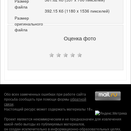
Размер
файла
392.15 Кб (1180 x 1536 пикселей)
Размер
оригинального
файла
Оценка фото
Обо всех замеченных ошибках при работе сайта
просьба сообщать при помощи формы
обратной
связи
.
Настоящий ресурс может содержать материалы 18+.
Проект является некоммерческим и не предназначен для извлечения
какой-либо выгоды из публикуемых материалов,
он создан исключительно в информационно-образовательных целях.