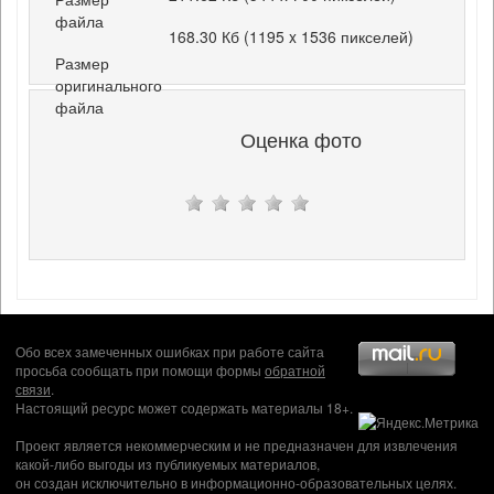
файла
168.30 Кб (1195 x 1536 пикселей)
Размер
оригинального
файла
Оценка фото
Обо всех замеченных ошибках при работе сайта
просьба сообщать при помощи формы
обратной
связи
.
Настоящий ресурс может содержать материалы 18+.
Проект является некоммерческим и не предназначен для извлечения
какой-либо выгоды из публикуемых материалов,
он создан исключительно в информационно-образовательных целях.