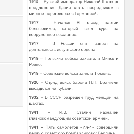
1915
– Русский император Николай II отверг
предложение Дании стать посредником в
мирных переговорах с Германией.
1917
– Начался VI съезд партии
большевиков, который взял курс на
вооруженное восстание.
1917
– В России снят запрет на
деятельность иезуитского ордена.
1919
– Польские войска захватили Минск и
Ровно.
1919
– Советские войска заняли Тюмень.
1920
– Отряд войск барона П.Н. Врангеля
высадился на Кубани.
1932
– В СССР разрешен труд женщин на
шахтах.
1941
– И.В. Сталин назначен
главнокомандующим советской армией.
1941
– Пять самолетов «Ил-4» совершили
первую советскую бомбардировку Берлина.