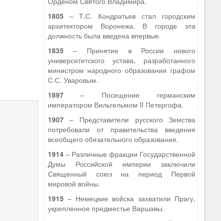
Орденом Святого Владимира.
1805
– Т.С. Кондратьев стал городским
архитектором Воронежа. В городе эта
должность была введена впервые.
1835
– Принятие в России нового
университетского устава, разработанного
министром народного образования графом
С.С. Уваровым.
1897
– Посещение германским
императором Вильгельмом II Петергофа.
1907
– Представители русского Земства
потребовали от правительства введения
всеобщего обязательного образования.
1914
– Различные фракции Государственной
Думы Российской империи заключили
Священный союз на период Первой
мировой войны.
1915
– Немецкие войска захватили Прагу,
укрепленное предместье Варшавы.