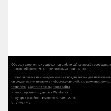
Обо всех замеченных ошибках при работе сайта просьба сообщать
Настоящий ресурс может содержать материалы 18+.
Проект является некоммерческим и не предназначен для извлечения
он создан исключительно в информационно-образовательных целях.
О проекте
|
Обратная связь
|
Карта сайта
Идея, создание и поддержка
Wandragor
.
Copyright Российская Империя © 2005 - 2026.
v.5.2023.0712