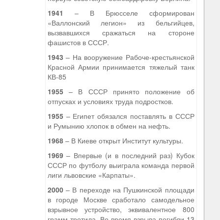
1941
– В Брюсселе сформирован
«Валлонский легион» из бельгийцев,
вызвавшихся сражаться на стороне
фашистов в СССР.
1943
– На вооружение Рабоче-крестьянской
Красной Армии принимается тяжелый танк
КВ-85
1955
– В СССР принято положение об
отпусках и условиях труда подростков.
1955
– Египет обязался поставлять в СССР
и Румынию хлопок в обмен на нефть.
1968
– В Киеве открыт Институт культуры.
1969
– Впервые (и в последний раз) Кубок
СССР по футболу выиграла команда первой
лиги львовские «Карпаты».
2000
– В переходе на Пушкинской площади
в городе Москве сработало самодельное
взрывное устройство, эквивалентное 800
грамм тротила. Во время взрыва погибли 13