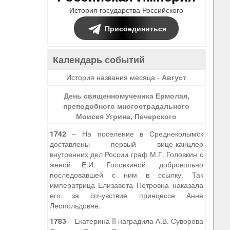
История государства Российского
Присоединиться
Календарь событий
История названия месяца -
Август
День священномученика Ермолая,
преподобного многострадального
Моисея Угрина, Печерского
1742
– На поселение в Среднеколымск
доставлены первый вице-канцлер
внутренних дел России граф М.Г. Головкин с
женой Е.И. Головкиной, добровольно
последовавшей с ним в ссылку. Так
императрица Елизавета Петровна наказала
его за сочувствие принцессе Анне
Леопольдовне.
1783
– Екатерина II наградила А.В. Суворова