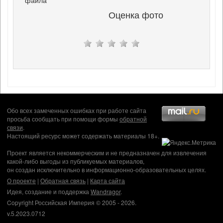
файла
Оценка фото
Обо всех замеченных ошибках при работе сайта
просьба сообщать при помощи формы
обратной
связи
.
Настоящий ресурс может содержать материалы 18+.
Проект является некоммерческим и не предназначен для извлечения
какой-либо выгоды из публикуемых материалов,
он создан исключительно в информационно-образовательных целях.
О проекте
|
Обратная связь
|
Карта сайта
Идея, создание и поддержка
Wandragor
.
Copyright Российская Империя © 2005 - 2026.
v.5.2023.0712