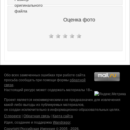
оригинального
файла
Оценка фото
Обо всех замеченных ошибках при работе сайта
просьба сообщать при помощи формы
обратной
связи
.
Настоящий ресурс может содержать материалы 18+.
Проект является некоммерческим и не предназначен для извлечения
какой-либо выгоды из публикуемых материалов,
он создан исключительно в информационно-образовательных целях.
О проекте
|
Обратная связь
|
Карта сайта
Идея, создание и поддержка
Wandragor
.
Copyright Российская Империя © 2005 - 2026.