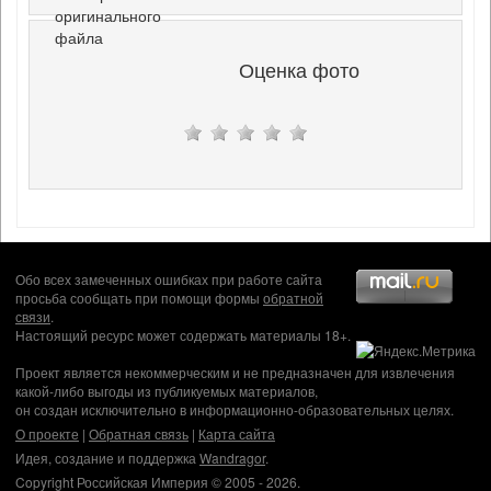
оригинального
файла
Оценка фото
Обо всех замеченных ошибках при работе сайта
просьба сообщать при помощи формы
обратной
связи
.
Настоящий ресурс может содержать материалы 18+.
Проект является некоммерческим и не предназначен для извлечения
какой-либо выгоды из публикуемых материалов,
он создан исключительно в информационно-образовательных целях.
О проекте
|
Обратная связь
|
Карта сайта
Идея, создание и поддержка
Wandragor
.
Copyright Российская Империя © 2005 - 2026.