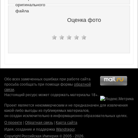
оригинального
файла
Оценка фото
Обо всех замеченных ошибках при работе сайта
просьба сообщать при помощи формы
обратной
связи
.
Настоящий ресурс может содержать материалы 18+.
Проект является некоммерческим и не предназначен для извлечения
какой-либо выгоды из публикуемых материалов,
он создан исключительно в информационно-образовательных целях.
О проекте
|
Обратная связь
|
Карта сайта
Идея, создание и поддержка
Wandragor
.
Copyright Российская Империя © 2005 - 2026.