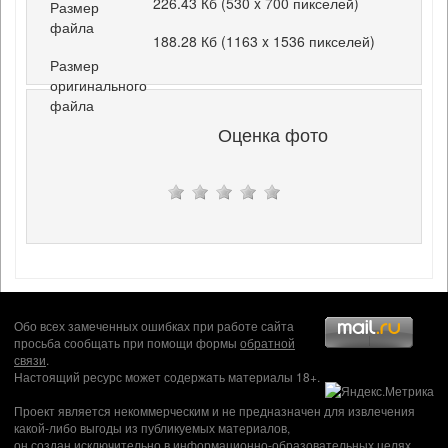
226.43 Кб (530 x 700 пикселей)
Размер
файла
188.28 Кб (1163 x 1536 пикселей)
Размер
оригинального
файла
Оценка фото
Обо всех замеченных ошибках при работе сайта
просьба сообщать при помощи формы
обратной
связи
.
Настоящий ресурс может содержать материалы 18+.
Проект является некоммерческим и не предназначен для извлечения
какой-либо выгоды из публикуемых материалов,
он создан исключительно в информационно-образовательных целях.