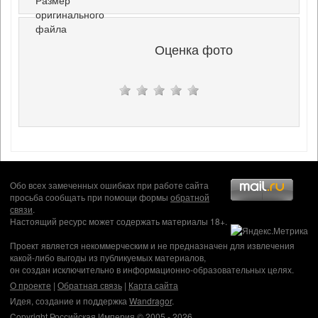
оригинального
файла
Оценка фото
Обо всех замеченных ошибках при работе сайта
просьба сообщать при помощи формы
обратной
связи
.
Настоящий ресурс может содержать материалы 18+.
Проект является некоммерческим и не предназначен для извлечения
какой-либо выгоды из публикуемых материалов,
он создан исключительно в информационно-образовательных целях.
О проекте
|
Обратная связь
|
Карта сайта
Идея, создание и поддержка
Wandragor
.
Copyright Российская Империя © 2005 - 2026.